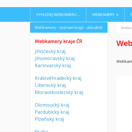
VYHLEDEJ WEBKAMERU ...
WEBKAMERY
Webkamery - seznam krajů - aktuálně
Webk
Web
Webkamery kraje ČR
Jihočeský kraj
Jihomoravský kraj
Webkame
Karlovarský kraj
Královéhradecký kraj
Liberecký kraj
Moravskoslezský kraj
Olomoucký kraj
Pardubický kraj
Plzeňský kraj
Praha