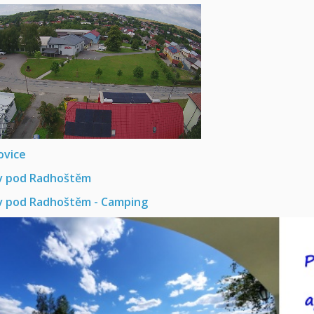
ovice
v pod Radhoštěm
 pod Radhoštěm - Camping