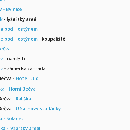
 - Bylnice
k
- lyžařský areál
ce pod Hostýnem
ce pod Hostýnem
- koupaliště
Bečva
ov
- náměstí
ov
- zámecká zahrada
Bečva -
Hotel Duo
Bečva -
Rališka
Bečva -
U Sachovy studánky
o - Solanec
ka - lyžařský areál