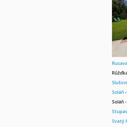
Rusav
Růžďk
Slušov
Soláň
-
Soláň 
Stupav
Svatý 