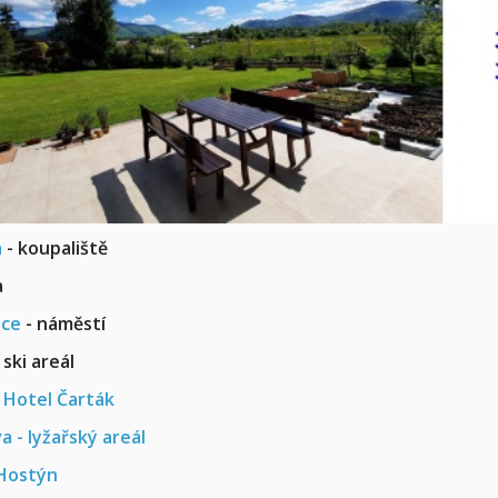
a
- koupaliště
a
ice
- náměstí
 ski areál
-
Hotel Čarták
a - lyžařský areál
Hostýn