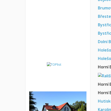
Brumov
Břeste
Bystři
Bystři
Dolní 
Holeš
Holeš
Horní 
Horní 
Horní 
Hutisk
Karolin