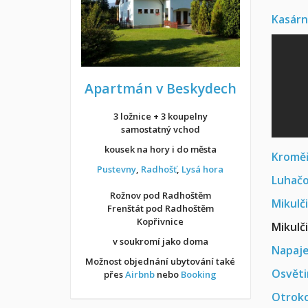
Kasárn
Apartmán v Beskydech
3 ložnice + 3 koupelny
samostatný vchod
kousek na hory i do města
Kroměř
Pustevny
,
Radhošť
,
Lysá hora
Luhačo
Rožnov pod Radhoštěm
Mikulč
Frenštát pod Radhoštěm
Kopřivnice
Mikulč
v soukromí jako doma
Napaje
Možnost objednání ubytování také
Osvěti
přes
Airbnb
nebo
Booking
Otroko