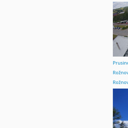
Prusin
Rožno
Rožnov