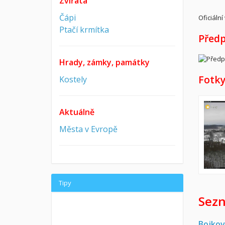
Zvířata
Čápi
Oficiáln
Ptačí krmítka
Předp
Hrady, zámky, památky
Fotky
Kostely
Aktuálně
Města v Evropě
Tipy
Sezn
Bojkov