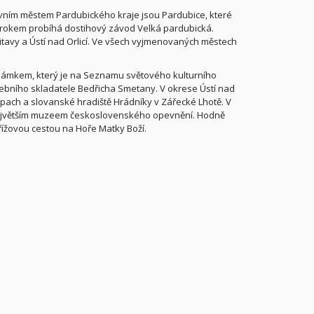
vním městem Pardubického kraje jsou Pardubice, které
 rokem probíhá dostihový závod Velká pardubická.
itavy a Ústí nad Orlicí. Ve všech vyjmenovaných městech
m zámkem, který je na Seznamu světového kulturního
ebního skladatele Bedřicha Smetany. V okrese Ústí nad
ampach a slovanské hradiště Hrádníky v Zářecké Lhotě. V
i největším muzeem československého opevnění. Hodně
řížovou cestou na Hoře Matky Boží.