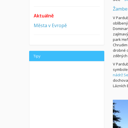
Žambe
Aktuálně
V Pardub
oblíbeným
Města v Evropě
Dominant
zajímavý
park He
Chrudim 
drobné o
zděných 
Tipy
V Pardubi
symbolem
nádrž Se
dochovan
Lázních 