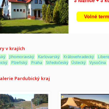
y v krajích
ský
Jihomoravský
Karlovarský
Královehradecký
Liber
ický
Plzeňský
Praha
Středočeský
Ústecký
Vysočina
alerie Pardubický kraj