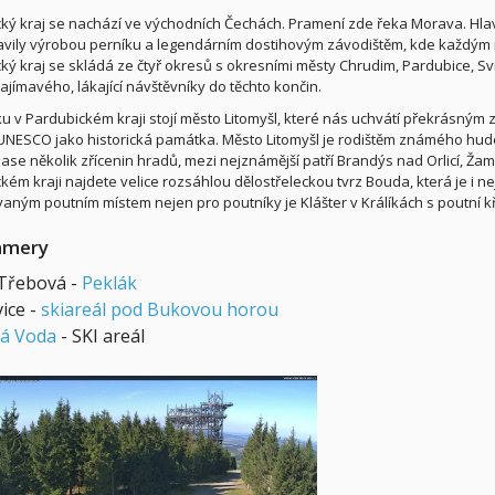
ký kraj se nachází ve východních Čechách. Pramení zde řeka Morava. Hla
avily výrobou perníku a legendárním dostihovým závodištěm, kde každým
ký kraj se skládá ze čtyř okresů s okresními městy Chrudim, Pardubice, Sv
ajímavého, lákající návštěvníky do těchto končin.
u v Pardubickém kraji stojí město Litomyšl, které nás uchvátí překrásný
 UNESCO jako historická památka. Město Litomyšl je rodištěm známého hud
e zase několik zřícenin hradů, mezi nejznámější patří Brandýs nad Orlicí, Ž
kém kraji najdete velice rozsáhlou dělostřeleckou tvrz Bouda, která je 
aným poutním místem nejen pro poutníky je Klášter v Králíkách s poutní k
amery
Třebová -
Peklák
ice -
skiareál pod Bukovou horou
á Voda
- SKI areál