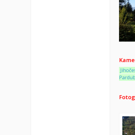
Kamer
Jihoče
Pardub
Fotog