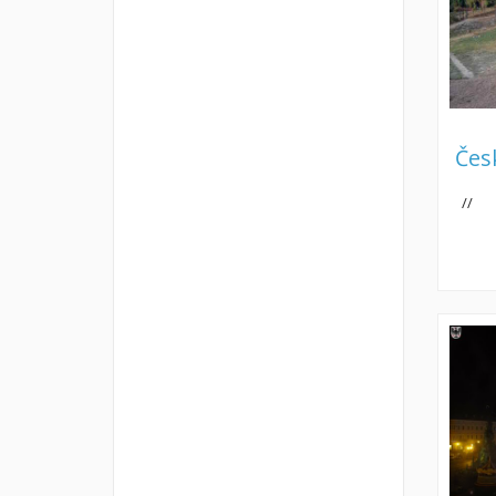
Čes
//