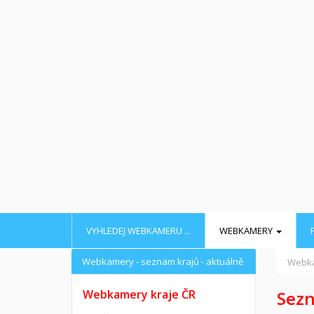
VYHLEDEJ WEBKAMERU ...
WEBKAMERY
Webkamery - seznam krajů - aktuálně
Webk
Webkamery kraje ČR
Sezn