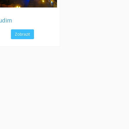
udim
Zobrazit