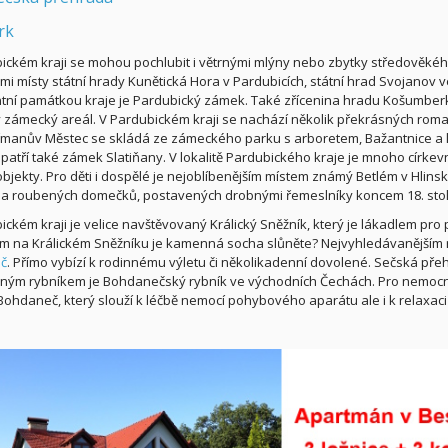
rk
ickém kraji se mohou pochlubit i větrnými mlýny nebo zbytky středověkého
i místy státní hrady Kunětická Hora v Pardubicích, státní hrad Svojanov ve S
ní památkou kraje je Pardubický zámek. Také zřícenina hradu Košumberk
 zámecký areál. V Pardubickém kraji se nachází několik překrásných romant
řmanův Městec se skládá ze zámeckého parku s arboretem, Bažantnice 
patří také zámek Slatiňany. V lokalitě Pardubického kraje je mnoho církevn
bjekty. Pro děti i dospělé je nejoblíbenějším místem známý Betlém v Hlins
a roubených domečků, postavených drobnými řemeslníky koncem 18. stole
ckém kraji je velice navštěvovaný Králický Sněžník, který je lákadlem pro pěš
 na Králickém Sněžníku je kamenná socha slůněte? Nejvyhledávanějším r
č
. Přímo vybízí k rodinnému výletu či několikadenní dovolené. Sečská pře
ým rybníkem je Bohdanečský rybník ve východních Čechách. Pro nemocné 
Bohdaneč, který slouží k léčbě nemocí pohybového aparátu ale i k relaxaci