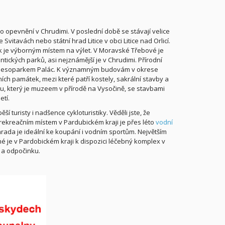
 opevnění v Chrudimi. V poslední době se stávají velice
vitavách nebo státní hrad Litice v obci Litice nad Orlicí.
 je výborným místem na výlet. V Moravské Třebové je
ických parků, asi nejznámější je v Chrudimi. Přírodní
a lesoparkem Palác. K významným budovám v okrese
ích památek, mezi které patří kostely, sakrální stavby a
ku, který je muzeem v přírodě na Vysočině, se stavbami
tí.
í turisty i nadšence cykloturistiky. Věděli jste, že
ekreačním místem v Pardubickém kraji je přes léto
vodní
hrada je ideální ke koupání i vodním sportům. Největším
je v Pardobickém kraji k dispozici léčebný komplex v
 a odpočinku.