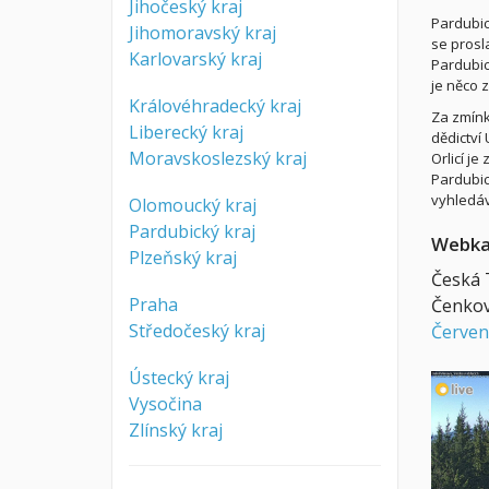
Jihočeský kraj
Pardubic
Jihomoravský kraj
se prosl
Karlovarský kraj
Pardubic
je něco z
Královéhradecký kraj
Za zmínk
Liberecký kraj
dědictví
Moravskoslezský kraj
Orlicí j
Pardubic
vyhledáv
Olomoucký kraj
Pardubický kraj
Webk
Plzeňský kraj
Česká 
Praha
Čenkov
Středočeský kraj
Červen
Ústecký kraj
Vysočina
Zlínský kraj