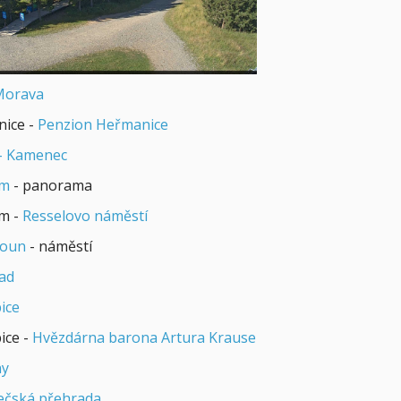
Morava
ice -
Penzion Heřmanice
 - Kamenec
im
- panorama
m -
Resselovo náměstí
roun
- náměstí
ad
ice
ice -
Hvězdárna barona Artura Krause
ny
ečská přehrada