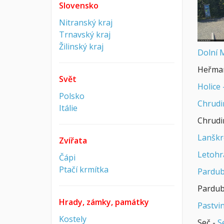
Slovensko
Nitranský kraj
Trnavský kraj
Žilinský kraj
Dolní 
Heřman
Svět
Holice
Polsko
Chrud
Itálie
Chrudi
Lanšk
Zvířata
Letohr
Čápi
Ptačí krmítka
Pardub
Pardub
Hrady, zámky, památky
Pastvi
Kostely
Seč -
S