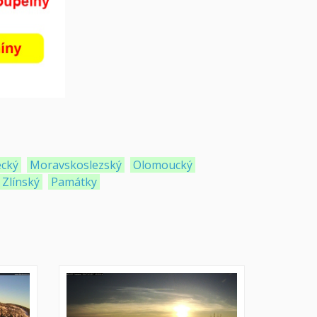
ecký
Moravskoslezský
Olomoucký
Zlínský
Památky