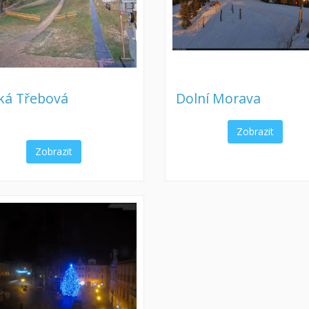
ká Třebová
Dolní Morava
Zobrazit
Zobrazit