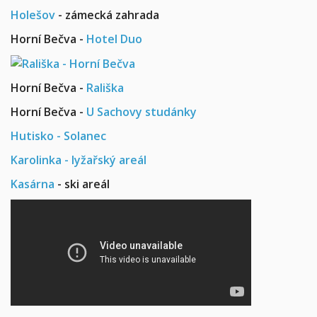
Holešov
- zámecká zahrada
Horní Bečva -
Hotel Duo
Horní Bečva -
Rališka
Horní Bečva -
U Sachovy studánky
Hutisko - Solanec
Karolinka - lyžařský areál
Kasárna
- ski areál