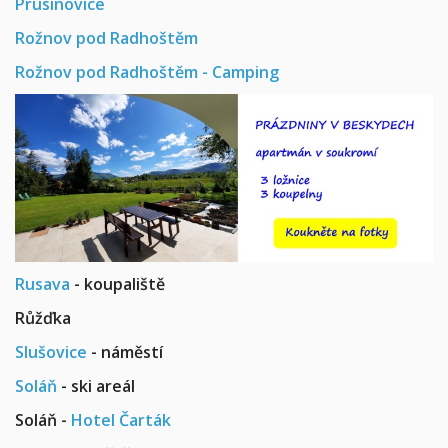
Prusinovice
Rožnov pod Radhoštěm
Rožnov pod Radhoštěm - Camping
Rusava
- koupaliště
Růžďka
Slušovice
- náměstí
Soláň
- ski areál
Soláň -
Hotel Čarták