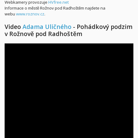
Webkamery provozuje
HVfree.net
Informace o městě Rožnov pod Radhoštěm najdete na
webu
www.roznov.cz
.
Video
Adama Uličného
- Pohádkový podzim
v Rožnově pod Radhoštěm