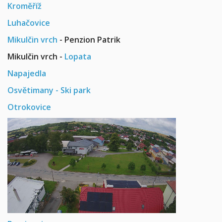
Kroměříž
Luhačovice
Mikulčin vrch
- Penzion Patrik
Mikulčin vrch -
Lopata
Napajedla
Osvětimany - Ski park
Otrokovice