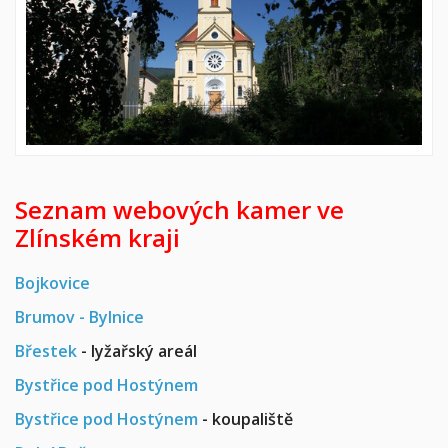
Seznam webových kamer ve
Zlínském kraji
Bojkovice
Brumov - Bylnice
Břestek
- lyžařský areál
Bystřice pod Hostýnem
Bystřice pod Hostýnem
- koupaliště