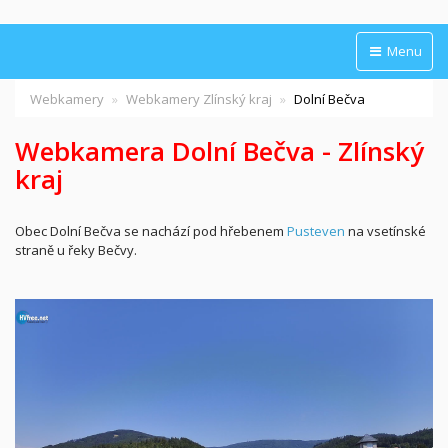
Menu
Webkamery
Webkamery Zlínský kraj
Dolní Bečva
Webkamera Dolní Bečva - Zlínský
kraj
Obec Dolní Bečva se nachází pod hřebenem
Pusteven
na vsetínské
straně u řeky Bečvy.