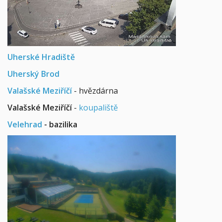
Uherské Hradiště
Uherský Brod
Valašské Meziříčí
- hvězdárna
Valašské Meziříčí
-
koupaliště
Velehrad
- bazilika