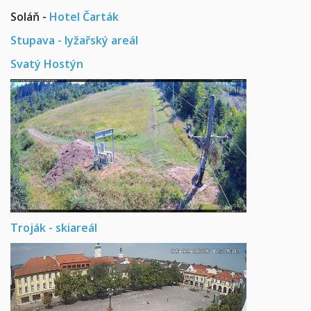
Soláň -
Hotel Čarták
Stupava - lyžařský areál
Svatý Hostýn
Troják - skiareál