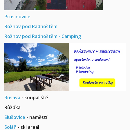
Prusinovice
Rožnov pod Radhoštěm
Rožnov pod Radhoštěm - Camping
Rusava
- koupaliště
Růžďka
Slušovice
- náměstí
Soláň
- ski areál