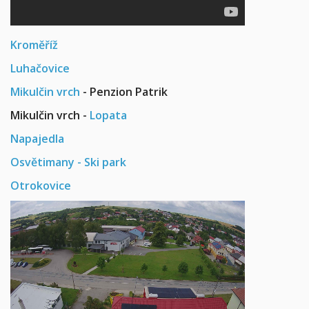
Kroměříž
Luhačovice
Mikulčin vrch
- Penzion Patrik
Mikulčin vrch -
Lopata
Napajedla
Osvětimany - Ski park
Otrokovice