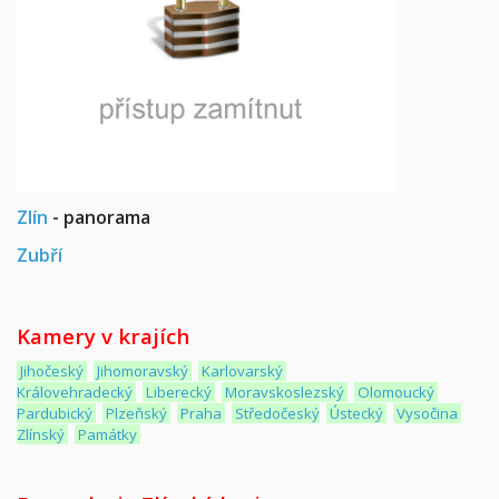
Zlín
- panorama
Zubří
Kamery v krajích
Jihočeský
Jihomoravský
Karlovarský
Královehradecký
Liberecký
Moravskoslezský
Olomoucký
Pardubický
Plzeňský
Praha
Středočeský
Ústecký
Vysočina
Zlínský
Památky