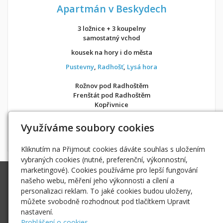
Apartmán v Beskydech
3 ložnice + 3 koupelny
samostatný vchod
kousek na hory i do města
Pustevny
,
Radhošť
,
Lysá hora
Rožnov pod Radhoštěm
Frenštát pod Radhoštěm
Kopřivnice
v soukromí jako doma
Využíváme soubory cookies
Možnost objednání ubytování také přes
Airbnb
nebo
Booking
Kliknutím na Přijmout cookies dáváte souhlas s uložením
vybraných cookies (nutné, preferenční, výkonnostní,
marketingové). Cookies používáme pro lepší fungování
Ing. Radek Hoďák
našeho webu, měření jeho výkonnosti a cílení a
Tichá 502, 742 74 Tichá
personalizaci reklam. To jaké cookies budou uloženy,
IČ: 18979661
můžete svobodně rozhodnout pod tlačítkem Upravit
nastavení.
radek@hodak.cz
Prohlášení o cookies.