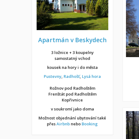
Apartmán v Beskydech
3 ložnice + 3 koupelny
samostatný vchod
kousek na hory i do města
Pustevny
,
Radhošť
,
Lysá hora
Rožnov pod Radhoštěm
Frenštát pod Radhoštěm
Kopřivnice
v soukromí jako doma
Možnost objednání ubytování také
přes
Airbnb
nebo
Booking