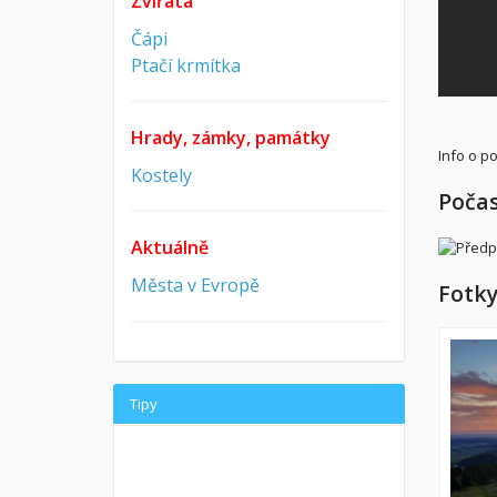
Zvířata
Čápi
Ptačí krmítka
Hrady, zámky, památky
Info o p
Kostely
Počas
Aktuálně
Města v Evropě
Fotky
Tipy