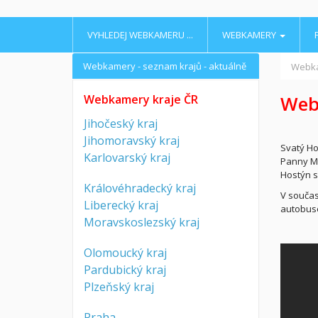
VYHLEDEJ WEBKAMERU ...
WEBKAMERY
Webkamery - seznam krajů - aktuálně
Webk
Webk
Webkamery kraje ČR
Jihočeský kraj
Jihomoravský kraj
Svatý Ho
Karlovarský kraj
Panny Ma
Hostýn s
Královéhradecký kraj
V součas
Liberecký kraj
autobuse
Moravskoslezský kraj
Olomoucký kraj
Pardubický kraj
Plzeňský kraj
Praha