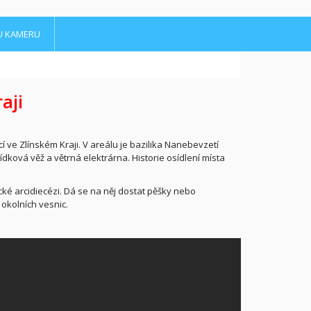
U KAMERU
aji
í ve Zlínském Kraji. V areálu je bazilika Nanebevzetí
ková věž a větrná elektrárna. Historie osídlení místa
 arcidiecézi. Dá se na něj dostat pěšky nebo
okolních vesnic.