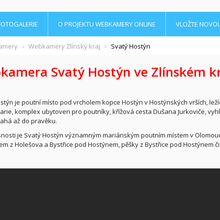
FOTOGALERIE
O PROJEKTU WEBKAMERY ONLINE
VLOŽTE NOVO
amery
Webkamery Zlínský kraj
Svatý Hostýn
amera Svatý Hostýn ve Zlínském kr
stýn je poutní místo pod vrcholem kopce Hostýn v Hostýnských vrších, ležíc
rie, komplex ubytoven pro poutníky, křížová cesta Dušana Jurkoviče, vyhlíd
ahá až do pravěku.
nosti je Svatý Hostýn významným mariánským poutním místem v Olomoucké
m z Holešova a Bystřice pod Hostýnem, pěšky z Bystřice pod Hostýnem či 