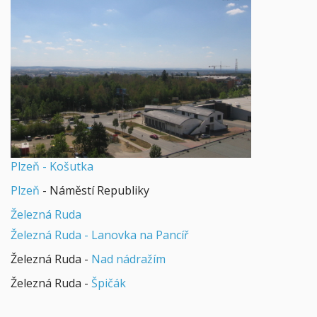
Plzeň - Košutka
Plzeň
- Náměstí Republiky
Železná Ruda
Železná Ruda - Lanovka na Pancíř
Železná Ruda -
Nad nádražím
Železná Ruda -
Špičák