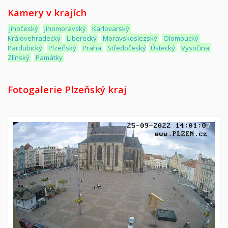
Kamery v krajích
Jihočeský
Jihomoravský
Karlovarský
Královehradecký
Liberecký
Moravskoslezský
Olomoucký
Pardubický
Plzeňský
Praha
Středočeský
Ústecký
Vysočina
Zlínský
Památky
Fotogalerie Plzeňský kraj