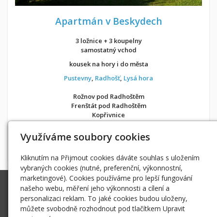
Apartmán v Beskydech
3 ložnice + 3 koupelny
samostatný vchod
kousek na hory i do města
Pustevny
,
Radhošť
,
Lysá hora
Rožnov pod Radhoštěm
Frenštát pod Radhoštěm
Kopřivnice
v soukromí jako doma
Využíváme soubory cookies
Možnost objednání ubytování také přes
Airbnb
nebo
Booking
Kliknutím na Přijmout cookies dáváte souhlas s uložením
vybraných cookies (nutné, preferenční, výkonnostní,
marketingové). Cookies používáme pro lepší fungování
Ing. Radek Hoďák
našeho webu, měření jeho výkonnosti a cílení a
Tichá 502, 742 74 Tichá
personalizaci reklam. To jaké cookies budou uloženy,
IČ: 18979661
můžete svobodně rozhodnout pod tlačítkem Upravit