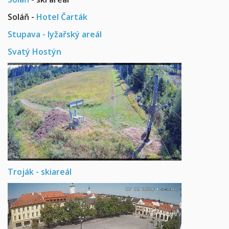
Soláň -
Hotel Čarták
Stupava - lyžařský areál
Svatý Hostýn
Troják - skiareál