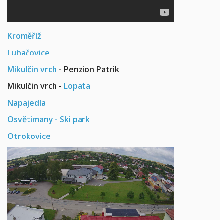
Kroměříž
Luhačovice
Mikulčin vrch
- Penzion Patrik
Mikulčin vrch -
Lopata
Napajedla
Osvětimany - Ski park
Otrokovice