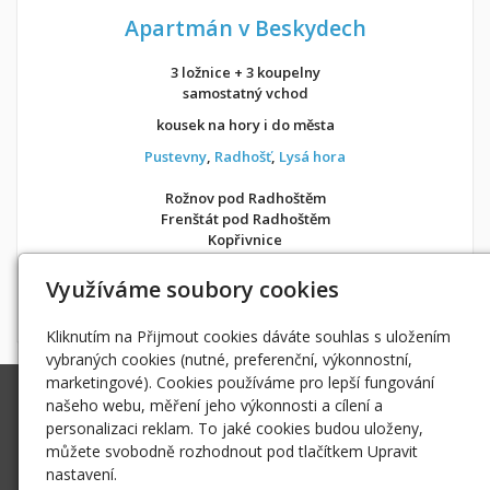
Apartmán v Beskydech
3 ložnice + 3 koupelny
samostatný vchod
kousek na hory i do města
Pustevny
,
Radhošť
,
Lysá hora
Rožnov pod Radhoštěm
Frenštát pod Radhoštěm
Kopřivnice
v soukromí jako doma
Využíváme soubory cookies
Možnost objednání ubytování také přes
Airbnb
nebo
Booking
Kliknutím na Přijmout cookies dáváte souhlas s uložením
vybraných cookies (nutné, preferenční, výkonnostní,
marketingové). Cookies používáme pro lepší fungování
Ing. Radek Hoďák
našeho webu, měření jeho výkonnosti a cílení a
Tichá 502, 742 74 Tichá
personalizaci reklam. To jaké cookies budou uloženy,
IČ: 18979661
můžete svobodně rozhodnout pod tlačítkem Upravit
nastavení.
radek@hodak.cz