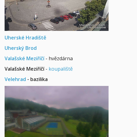
Uherské Hradiště
Uherský Brod
Valašské Meziříčí
- hvězdárna
Valašské Meziříčí
-
koupaliště
Velehrad
- bazilika