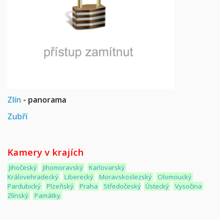
Zlín
- panorama
Zubří
Kamery v krajích
Jihočeský
Jihomoravský
Karlovarský
Královehradecký
Liberecký
Moravskoslezský
Olomoucký
Pardubický
Plzeňský
Praha
Středočeský
Ústecký
Vysočina
Zlínský
Památky