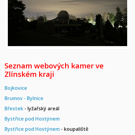
Seznam webových kamer ve
Zlínském kraji
Bojkovice
Brumov - Bylnice
Břestek
- lyžařský areál
Bystřice pod Hostýnem
Bystřice pod Hostýnem
- koupaliště