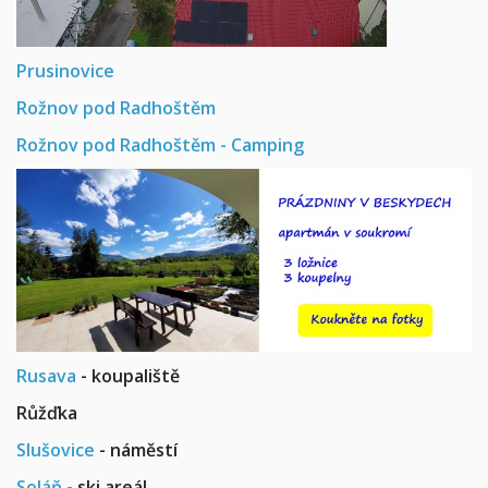
Prusinovice
Rožnov pod Radhoštěm
Rožnov pod Radhoštěm - Camping
Rusava
- koupaliště
Růžďka
Slušovice
- náměstí
Soláň
- ski areál