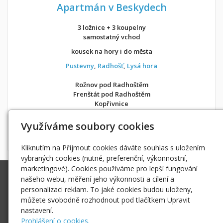
Apartmán v Beskydech
3 ložnice + 3 koupelny
samostatný vchod
kousek na hory i do města
Pustevny
,
Radhošť
,
Lysá hora
Rožnov pod Radhoštěm
Frenštát pod Radhoštěm
Kopřivnice
v soukromí jako doma
Využíváme soubory cookies
Možnost objednání ubytování také přes
Airbnb
nebo
Booking
Kliknutím na Přijmout cookies dáváte souhlas s uložením
vybraných cookies (nutné, preferenční, výkonnostní,
marketingové). Cookies používáme pro lepší fungování
Ing. Radek Hoďák
našeho webu, měření jeho výkonnosti a cílení a
Tichá 502, 742 74 Tichá
personalizaci reklam. To jaké cookies budou uloženy,
IČ: 18979661
můžete svobodně rozhodnout pod tlačítkem Upravit
nastavení.
radek@hodak.cz
Prohlášení o cookies.