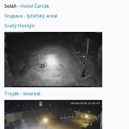
Soláň -
Hotel Čarták
Stupava - lyžařský areál
Svatý Hostýn
Troják - skiareál