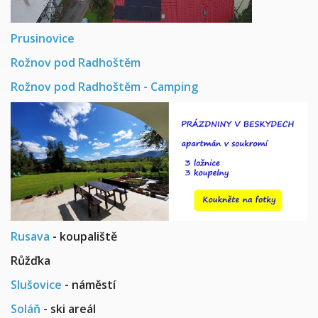
Prusinovice
Rožnov pod Radhoštěm
Rožnov pod Radhoštěm - Camping
Rusava
- koupaliště
Růžďka
Slušovice
- náměstí
Soláň
- ski areál