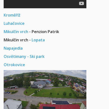
Kroměříž
Luhačovice
Mikulčin vrch
- Penzion Patrik
Mikulčin vrch -
Lopata
Napajedla
Osvětimany - Ski park
Otrokovice