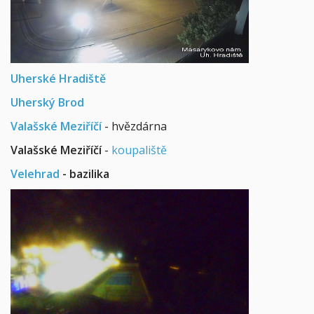
Uherské Hradiště
Uherský Brod
Valašské Meziříčí
- hvězdárna
Valašské Meziříčí
-
koupaliště
Velehrad
- bazilika