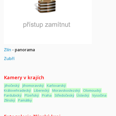
Zlín
- panorama
Zubří
Kamery v krajích
Jihočeský
Jihomoravský
Karlovarský
Královehradecký
Liberecký
Moravskoslezský
Olomoucký
Pardubický
Plzeňský
Praha
Středočeský
Ústecký
Vysočina
Zlínský
Památky