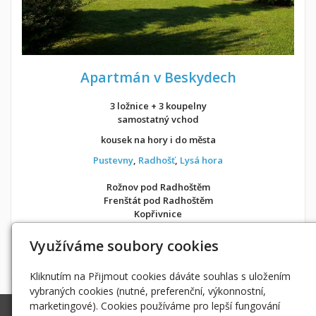
Apartmán v Beskydech
3 ložnice + 3 koupelny
samostatný vchod
kousek na hory i do města
Pustevny
,
Radhošť
,
Lysá hora
Rožnov pod Radhoštěm
Frenštát pod Radhoštěm
Kopřivnice
v soukromí jako doma
Využíváme soubory cookies
Možnost objednání ubytování také přes
Airbnb
nebo
Booking
Kliknutím na Přijmout cookies dáváte souhlas s uložením
vybraných cookies (nutné, preferenční, výkonnostní,
marketingové). Cookies používáme pro lepší fungování
Ing. Radek Hoďák