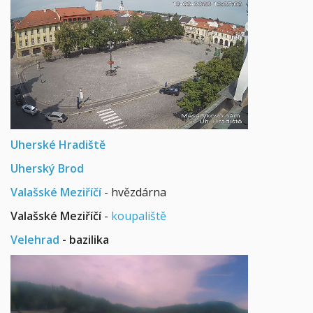
Uherské Hradiště
Uherský Brod
Valašské Meziříčí
- hvězdárna
Valašské Meziříčí
-
koupaliště
Velehrad
- bazilika