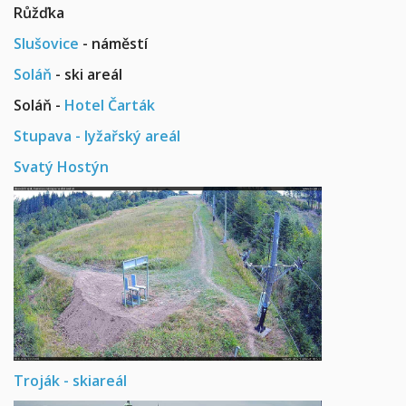
Růžďka
Slušovice
- náměstí
Soláň
- ski areál
Soláň -
Hotel Čarták
Stupava - lyžařský areál
Svatý Hostýn
Troják - skiareál