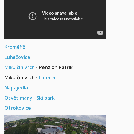
Kroměříž
Luhačovice
Mikulčin vrch
- Penzion Patrik
Mikulčin vrch -
Lopata
Napajedla
Osvětimany - Ski park
Otrokovice