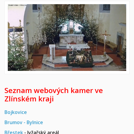
Seznam webových kamer ve
Zlínském kraji
Bojkovice
Brumov - Bylnice
Břestek
- lyžařský areál