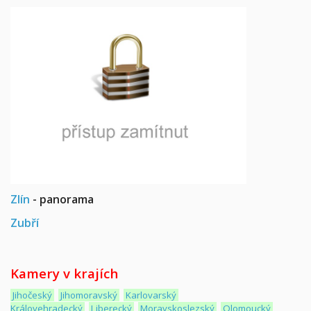
Zlín
- panorama
Zubří
Kamery v krajích
Jihočeský
Jihomoravský
Karlovarský
Královehradecký
Liberecký
Moravskoslezský
Olomoucký