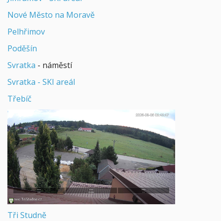
Nové Město na Moravě
Pelhřimov
Poděšín
Svratka
- náměstí
Svratka - SKI areál
Třebíč
Tři Studně