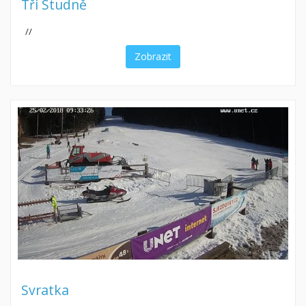
Tři Studně
//
Zobrazit
Svratka