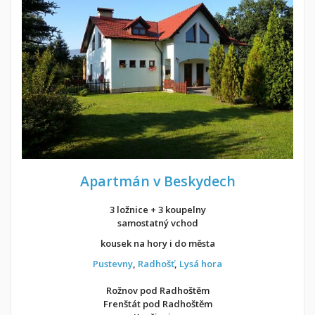
Apartmán v Beskydech
3 ložnice + 3 koupelny
samostatný vchod
kousek na hory i do města
Pustevny
,
Radhošť
,
Lysá hora
Rožnov pod Radhoštěm
Frenštát pod Radhoštěm