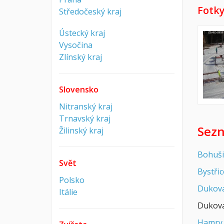
Fotky
Středočeský kraj
Ústecký kraj
Vysočina
Zlínský kraj
Slovensko
Nitranský kraj
Trnavský kraj
Sezn
Žilinský kraj
Bohuši
Svět
Bystři
Polsko
Dukov
Itálie
Dukov
Hamry 