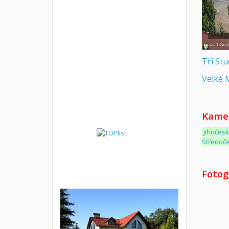
Tři St
Velké M
Kamer
Jihočes
Středoč
Fotog