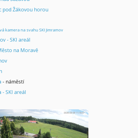
c pod Žákovou horou
v - SKI areál
ěsto na Moravě
mov
n
a
- náměstí
 - SKI areál