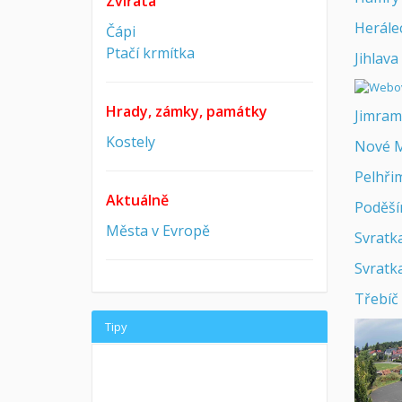
Zvířata
Herále
Čápi
Ptačí krmítka
Jihlava
Hrady, zámky, památky
Jimramo
Kostely
Nové M
Pelhři
Aktuálně
Poděší
Města v Evropě
Svratk
Svratka
Třebíč
Tipy