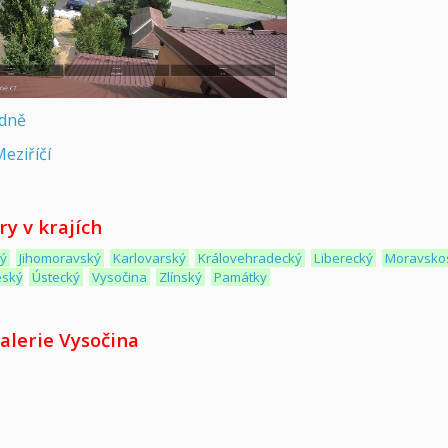
udně
eziříčí
y v krajích
ký
Jihomoravský
Karlovarský
Královehradecký
Liberecký
Moravsko
eský
Ústecký
Vysočina
Zlínský
Památky
alerie Vysočina