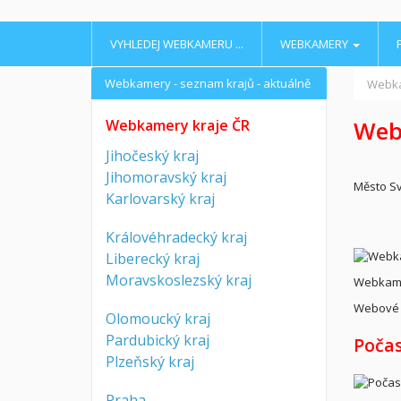
VYHLEDEJ WEBKAMERU ...
WEBKAMERY
Webkamery - seznam krajů - aktuálně
Webk
Web
Webkamery kraje ČR
Jihočeský kraj
Jihomoravský kraj
Město Sv
Karlovarský kraj
Královéhradecký kraj
Liberecký kraj
Moravskoslezský kraj
Webkame
Webové 
Olomoucký kraj
Pardubický kraj
Počas
Plzeňský kraj
Praha