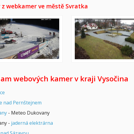
 z webkamer ve městě Svratka
am webových kamer v kraji Vysočina
ce
ce nad Pernštejnem
any
- Meteo Dukovany
any -
jaderná elektrárna
nad Sázavou