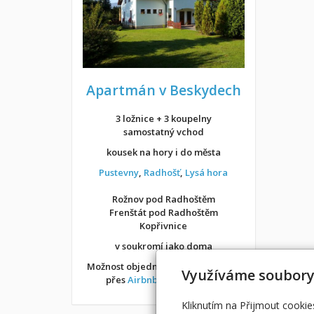
Apartmán v Beskydech
3 ložnice + 3 koupelny
samostatný vchod
kousek na hory i do města
Pustevny
,
Radhošť
,
Lysá hora
Rožnov pod Radhoštěm
Frenštát pod Radhoštěm
Kopřivnice
v soukromí jako doma
Možnost objednání ubytování také
Využíváme soubory
přes
Airbnb
nebo
Booking
Kliknutím na Přijmout cookie