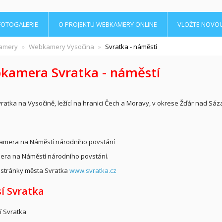
FOTOGALERIE
O PROJEKTU WEBKAMERY ONLINE
VLOŽTE NOVO
amery
Webkamery Vysočina
Svratka - náměstí
kamera Svratka - náměstí
ratka na Vysočině, ležící na hranici Čech a Moravy, v okrese Žďár nad Sá
ra na Náměstí národního povstání.
stránky města Svratka
www.svratka.cz
í Svratka