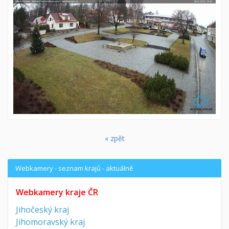
« zpět
Webkamery - seznam krajů - aktuálně
Webkamery kraje ČR
Jihočeský kraj
Jihomoravský kraj