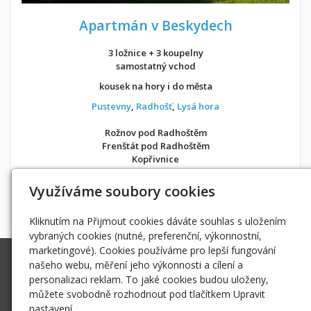
Apartmán v Beskydech
3 ložnice + 3 koupelny
samostatný vchod
kousek na hory i do města
Pustevny
,
Radhošť
,
Lysá hora
Rožnov pod Radhoštěm
Frenštát pod Radhoštěm
Kopřivnice
v soukromí jako doma
Využíváme soubory cookies
Možnost objednání ubytování také přes
Airbnb
nebo
Booking
Kliknutím na Přijmout cookies dáváte souhlas s uložením
vybraných cookies (nutné, preferenční, výkonnostní,
marketingové). Cookies používáme pro lepší fungování
Ing. Radek Hoďák
našeho webu, měření jeho výkonnosti a cílení a
Tichá 502, 742 74 Tichá
personalizaci reklam. To jaké cookies budou uloženy,
IČ: 18979661
můžete svobodně rozhodnout pod tlačítkem Upravit
nastavení.