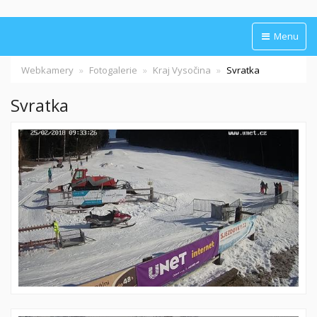
Menu
Webkamery
Fotogalerie
Kraj Vysočina
Svratka
Svratka