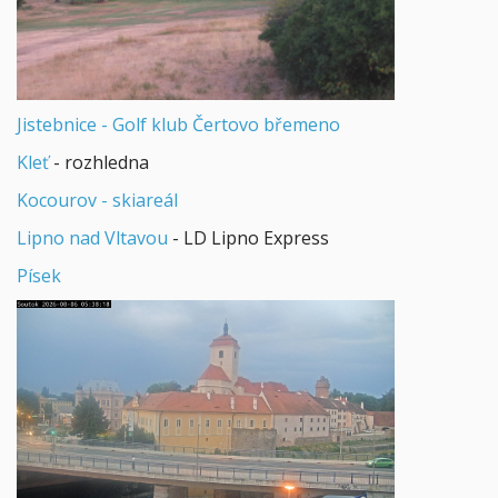
Jistebnice - Golf klub Čertovo břemeno
Kleť
- rozhledna
Kocourov - skiareál
Lipno nad Vltavou
- LD Lipno Express
Písek