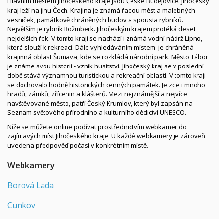
Hlavním městem Jihočeského kraje jsou České Budějovice. Jihočeský
kraj leží na jihu
Čech
. Krajina je známá řadou měst a malebných
vesniček, památkově chráněných budov a spousta rybníků.
Největším je rybník Rožmberk. Jihočeským krajem protéká deset
nejdelších řek. V tomto kraji se nachází i známá vodní nádrž Lipno,
která slouží k rekreaci. Dále vyhledáváním místem je chráněná
krajinná oblast Šumava, kde se rozkládá národní park. Město Tábor
je známe svou historií - vznik husitství.
Jihočeský kraj se v poslední
době stává významnou turistickou a rekreační oblastí. V tomto kraji
se dochovalo hodně historických cenných památek. Je zde i mnoho
hradů, zámků, zřícenin a klášterů. Mezi nejznámější a nejvíce
navštěvované město, patří Český Krumlov, který byl zapsán na
Seznam světového přírodního a kulturního dědictví UNESCO.
Níže se můžete online podívat prostřednictvím webkamer do
zajímavých míst Jihočeského kraje. U každé webkamery je zároveň
uvedena předpověď počasí v konkrétním místě.
Webkamery
Borová Lada
Cunkov