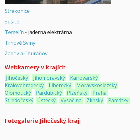
Strakonice
Sušice
Temelín
- jaderná elektrárna
Trhové Sviny
Zadov a Churáňov
Webkamery v krajích
Jihočeský
Jihomoravský
Karlovarský
Královehradecký
Liberecký
Moravskoslezský
Olomoucký
Pardubický
Plzeňský
Praha
Středočeský
Ústecký
Vysočina
Zlínský
Památky
Fotogalerie Jihočeský kraj