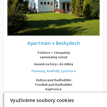
Apartmán v Beskydech
3 ložnice + 3 koupelny
samostatný vchod
kousek na hory i do města
Pustevny
,
Radhošť
,
Lysá hora
Rožnov pod Radhoštěm
Frenštát pod Radhoštěm
Kopřivnice
v soukromí jako doma
Využíváme soubory cookies
Možnost objednání ubytování také přes
Airbnb
nebo
Booking