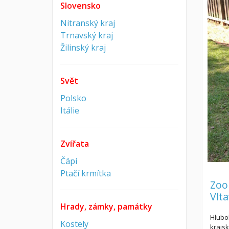
Slovensko
Nitranský kraj
Trnavský kraj
Žilinský kraj
Svět
Polsko
Itálie
Zvířata
Čápi
Ptačí krmítka
Zoo
Vlt
Hrady, zámky, památky
Hlubo
Kostely
krajs