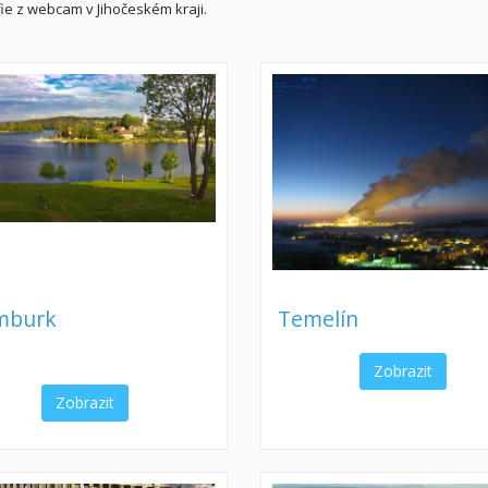
ie z webcam v Jihočeském kraji.
mburk
Temelín
Zobrazit
Zobrazit