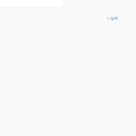
« zpět