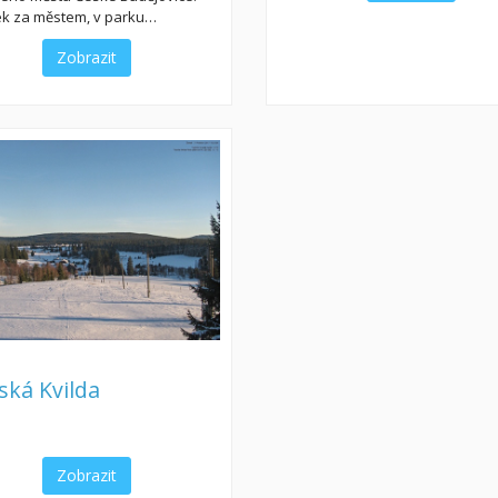
k za městem, v parku…
Zobrazit
ská Kvilda
Zobrazit