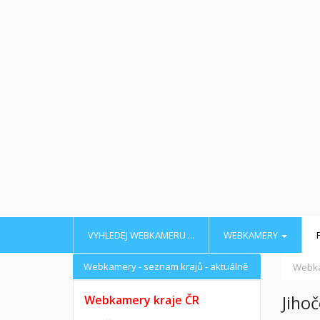
VYHLEDEJ WEBKAMERU ...
WEBKAMERY
Webkamery - seznam krajů - aktuálně
Webk
Jihoč
Webkamery kraje ČR