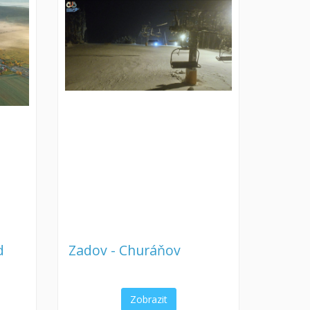
d
Zadov - Churáňov
Zobrazit