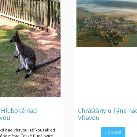
 Hluboká nad
Chrášťany u Týna na
avou
Vltavou
ká nad Vltavou leží kousek od
Zobrazit
kého města České Budějovice.