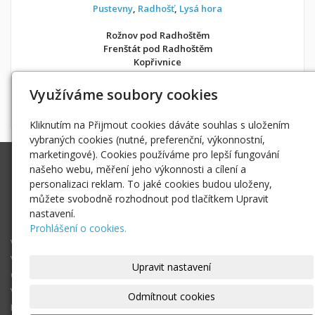
Pustevny
,
Radhošť
,
Lysá hora
Rožnov pod Radhoštěm
Frenštát pod Radhoštěm
Kopřivnice
v soukromí jako doma
Využíváme soubory cookies
Možnost objednání ubytování také přes
Airbnb
nebo
Booking
Kliknutím na Přijmout cookies dáváte souhlas s uložením
vybraných cookies (nutné, preferenční, výkonnostní,
marketingové). Cookies používáme pro lepší fungování
Ing. Radek Hoďák
našeho webu, měření jeho výkonnosti a cílení a
Tichá 502, 742 74 Tichá
personalizaci reklam. To jaké cookies budou uloženy,
IČ: 18979661
můžete svobodně rozhodnout pod tlačítkem Upravit
nastavení.
radek@hodak.cz
Prohlášení o cookies.
Webové kamery
Vložte webkameru
Upravit nastavení
O projektu webkamery online
Vyhledej webkameru ...
Odmítnout cookies
Fotogalerie