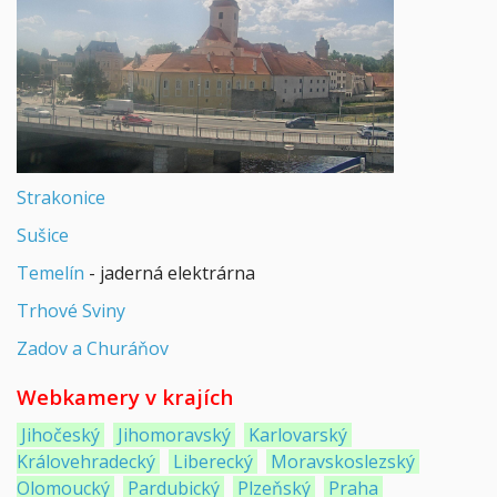
Strakonice
Sušice
Temelín
- jaderná elektrárna
Trhové Sviny
Zadov a Churáňov
Webkamery v krajích
Jihočeský
Jihomoravský
Karlovarský
Královehradecký
Liberecký
Moravskoslezský
Olomoucký
Pardubický
Plzeňský
Praha