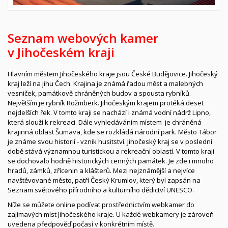
Seznam webových kamer
v Jihočeském kraji
Hlavním městem Jihočeského kraje jsou České Budějovice. Jihočeský
kraj leží na jihu
Čech
. Krajina je známá řadou měst a malebných
vesniček, památkově chráněných budov a spousta rybníků.
Největším je rybník Rožmberk. Jihočeským krajem protéká deset
nejdelších řek. V tomto kraji se nachází i známá vodní nádrž Lipno,
která slouží k rekreaci. Dále vyhledáváním místem je chráněná
krajinná oblast Šumava, kde se rozkládá národní park. Město Tábor
je známe svou historií - vznik husitství.
Jihočeský kraj se v poslední
době stává významnou turistickou a rekreační oblastí. V tomto kraji
se dochovalo hodně historických cenných památek. Je zde i mnoho
hradů, zámků, zřícenin a klášterů. Mezi nejznámější a nejvíce
navštěvované město, patří Český Krumlov, který byl zapsán na
Seznam světového přírodního a kulturního dědictví UNESCO.
Níže se můžete online podívat prostřednictvím webkamer do
zajímavých míst Jihočeského kraje. U každé webkamery je zároveň
uvedena předpověď počasí v konkrétním místě.