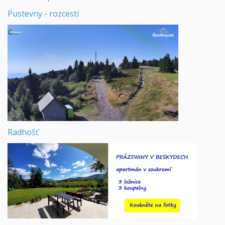
Pustevny - rozcestí
Radhošť