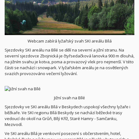
Webcam zabírá lyžařský svah SKI areálu Bílá
Sjezdovky SKI areálu na Bílé se dělí na severní a jižní stranu. Na
severní sjezdovce Zbojnická je čtyřsedačková lanovka 900 m dlouhá,
na jižním svahu je kotva, poma a provazový vlek pro nejmenší. V této
části se nachází i snowpark. V lyžařském areálu je na osvětlených
svazích provozováno večerní lyžování.
Jižní svah na Bílé
Sjezdovky ve SKI areálu Bílá v Beskydech uspokojí všechny lyžaře i
běžkaře. Ve SKI regionu Bílá Beskydy se nachází běžecké trasy
vedoucí do okolí na Grůň, Bílý Kříž, Staré Hamry - Samčanku,
Mezivodí.
Ve SKI areálu Bílá je venkovní posezení s občerstvením, hotel,