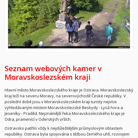
Seznam webových kamer v
Moravskoslezském kraji
Hlavní město Moravskoslezského kraje je Ostrava. Moravskoslezský
kraj leží na severu Moravy, na severovýchodě České republiky. V
poslední době jsou v Moravskoslezském kraji turisty nejvíce
vyhledávaným místem Moravskoslezské Beskydy - Lysá hora a
Jeseníky - Praděd. Nejznámější řeka Moravskoslezského kraje je
Odra, pramenící v Oderských vrších.
Ostravsko patřilo vždy k nejdůležitějším průmyslovým oblastem
republiky. Ostrava byla spojována s těžbou černého uhlí, rozvojem