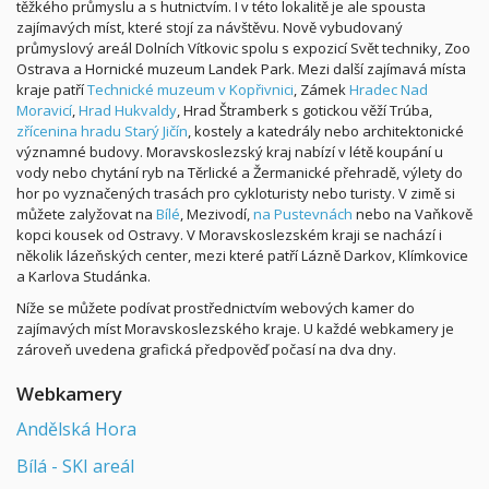
těžkého průmyslu a s hutnictvím. I v této lokalitě je ale spousta
zajímavých míst, které stojí za návštěvu. Nově vybudovaný
průmyslový areál Dolních Vítkovic spolu s expozicí Svět techniky, Zoo
Ostrava a Hornické muzeum Landek Park. Mezi další zajímavá místa
kraje patří
Technické muzeum v Kopřivnici
, Zámek
Hradec Nad
Moravicí
,
Hrad Hukvaldy
, Hrad Štramberk s gotickou věží Trúba,
zřícenina hradu Starý Jičín
, kostely a katedrály nebo architektonické
významné budovy. Moravskoslezský kraj nabízí v létě koupání u
vody nebo chytání ryb na Těrlické a Žermanické přehradě, výlety do
hor po vyznačených trasách pro cykloturisty nebo turisty. V zimě si
můžete zalyžovat na
Bílé
, Mezivodí,
na Pustevnách
nebo na Vaňkově
kopci kousek od Ostravy. V Moravskoslezském kraji se nachází i
několik lázeňských center, mezi které patří Lázně Darkov, Klímkovice
a Karlova Studánka.
Níže se můžete podívat prostřednictvím webových kamer do
zajímavých míst Moravskoslezského kraje. U každé webkamery je
zároveň uvedena grafická předpověď počasí na dva dny.
Webkamery
Andělská Hora
Bílá - SKI areál