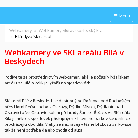
Menu
Webkamery
Webkamery Moravskoslezský kraj
Bílá - lyžařský areál
Webkamery ve SKI areálu Bílá v
Beskydech
Podívejte se prostřednictvím webkamer, jaké je počasí v lyžařském
areálu na Bílé a kolik je lyžařů na sjezdovkách.
SKI areál Bílé v Beskydech je dostupný od Rožnova pod Radhoštěm
přes Horní Bečvu, nebo z Ostravy, Frýdku-Místku, Frýdlantu nad
Ostravicí přes Ostravici kolem přehrady Šance - Řečice. Ve SKI reálu
Bílá je několik sjezdovek přístupných z hlavního parkoviště u silnice,
procházející obcí Bílá. Vleky se nacházejí v těsné blízkosti parkoviště,
tak že není potřeba daleko chodit od auta.