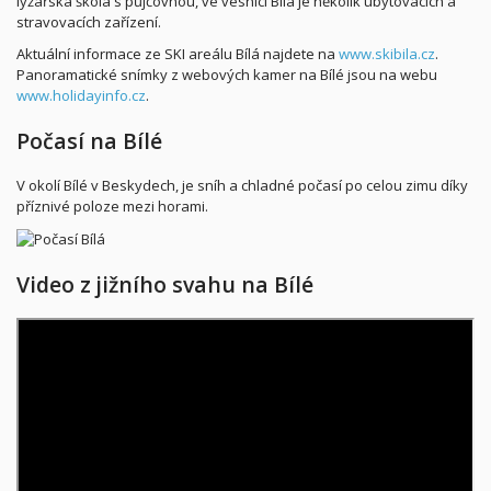
lyžařská škola s půjčovnou, ve vesnici Bílá je několik ubytovacích a
stravovacích zařízení.
Aktuální informace ze SKI areálu Bílá najdete na
www.skibila.cz
.
Panoramatické snímky z webových kamer na Bílé jsou na webu
www.holidayinfo.cz
.
Počasí na Bílé
V okolí Bílé v Beskydech, je sníh a chladné počasí po celou zimu díky
příznivé poloze mezi horami.
Video z jižního svahu na Bílé