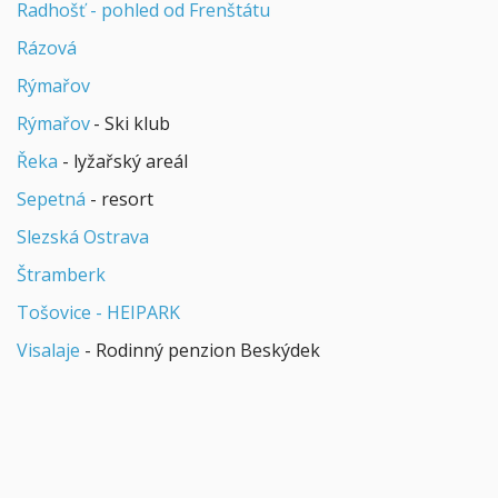
Radhošť - pohled od Frenštátu
Rázová
Rýmařov
Rýmařov
- Ski klub
Řeka
- lyžařský areál
Sepetná
- resort
Slezská Ostrava
Štramberk
Tošovice - HEIPARK
Visalaje
- Rodinný penzion Beskýdek