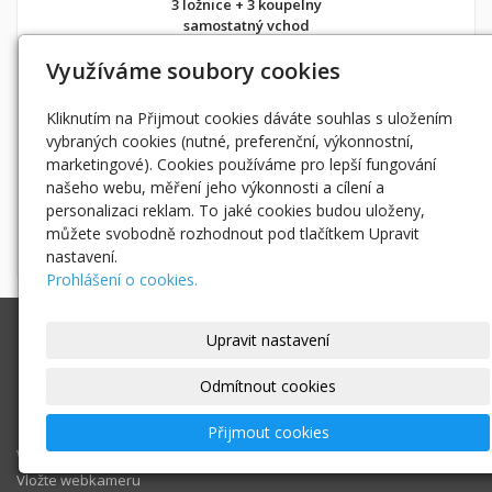
3 ložnice + 3 koupelny
samostatný vchod
kousek na hory i do města
Využíváme soubory cookies
Pustevny
,
Radhošť
,
Lysá hora
Kliknutím na Přijmout cookies dáváte souhlas s uložením
Rožnov pod Radhoštěm
vybraných cookies (nutné, preferenční, výkonnostní,
Frenštát pod Radhoštěm
marketingové). Cookies používáme pro lepší fungování
Kopřivnice
našeho webu, měření jeho výkonnosti a cílení a
v soukromí jako doma
personalizaci reklam. To jaké cookies budou uloženy,
můžete svobodně rozhodnout pod tlačítkem Upravit
Možnost objednání ubytování také přes
Airbnb
nebo
Booking
nastavení.
Prohlášení o cookies.
Ing. Radek Hoďák
Upravit nastavení
Tichá 502, 742 74 Tichá
IČ: 18979661
Odmítnout cookies
radek@hodak.cz
Přijmout cookies
Webové kamery
Vložte webkameru