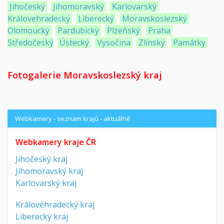
Jihočeský
Jihomoravský
Karlovarský
Královehradecký
Liberecký
Moravskoslezský
Olomoucký
Pardubický
Plzeňský
Praha
Středočeský
Ústecký
Vysočina
Zlínský
Památky
Fotogalerie Moravskoslezský kraj
Webkamery - seznam krajů - aktuálně
Webkamery kraje ČR
Jihočeský kraj
Jihomoravský kraj
Karlovarský kraj
Královéhradecký kraj
Liberecký kraj