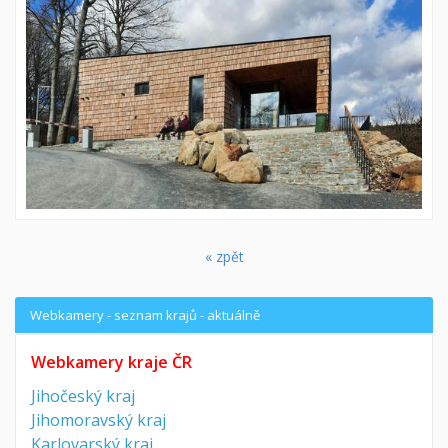
« zpět
Webkamery - seznam krajů - aktuálně
Webkamery kraje ČR
Jihočeský kraj
Jihomoravský kraj
Karlovarský kraj