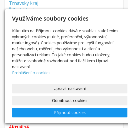
Trnavský kraj
Žilinský kraj
Využíváme soubory cookies
Svět
Kliknutím na Přijmout cookies dáváte souhlas s uložením
vybraných cookies (nutné, preferenční, výkonnostní,
Polsko
marketingové). Cookies používáme pro lepší fungování
Itálie
našeho webu, měření jeho výkonnosti a cílení a
personalizaci reklam. To jaké cookies budou uloženy,
můžete svobodně rozhodnout pod tlačítkem Upravit
Zvířata
nastavení.
Prohlášení o cookies.
Čápi
Ptačí krmítka
Upravit nastavení
Hrady, zámky, památky
Odmítnout cookies
Kostely
Přijmout cookies
Aktuálně