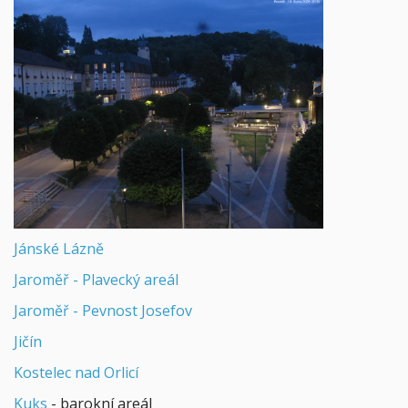
Jánské Lázně
Jaroměř - Plavecký areál
Jaroměř - Pevnost Josefov
Jičín
Kostelec nad Orlicí
Kuks
- barokní areál