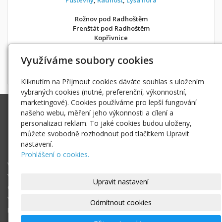
Rožnov pod Radhoštěm
Frenštát pod Radhoštěm
Kopřivnice
v soukromí jako doma
Využíváme soubory cookies
Možnost objednání ubytování také přes
Airbnb
nebo
Booking
Kliknutím na Přijmout cookies dáváte souhlas s uložením
vybraných cookies (nutné, preferenční, výkonnostní,
marketingové). Cookies používáme pro lepší fungování
Ing. Radek Hoďák
našeho webu, měření jeho výkonnosti a cílení a
Tichá 502, 742 74 Tichá
personalizaci reklam. To jaké cookies budou uloženy,
IČ: 18979661
můžete svobodně rozhodnout pod tlačítkem Upravit
nastavení.
radek@hodak.cz
Prohlášení o cookies.
Webové kamery
Vložte webkameru
Upravit nastavení
O projektu webkamery online
Vyhledej webkameru ...
Odmítnout cookies
Fotogalerie