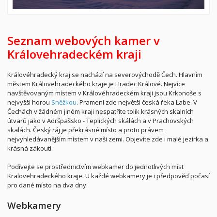
Seznam webových kamer v
Královehradeckém kraji
Královéhradecký kraj se nachází na severovýchodě Čech. Hlavním
městem Královehradeckého kraje je Hradec Králové. Nejvíce
navštěvovaným místem v Královéhradeckém kraji jsou Krkonoše s
nejvyšší horou
Sněžkou
. Pramení zde největší česká řeka Labe. V
Čechách v žádném jiném kraji nespatříte tolik krásných skalních
útvarů jako v Adršpašsko - Teplických skálách a v Prachovských
skalách. Český ráj je překrásné místo a proto právem
nejvyhledávanějším místem v naši zemi. Objevíte zde i malé jezírka a
krásná zákoutí.
Podívejte se prostřednictvím webkamer do jednotlivých míst
Kralovehradeckého kraje. U každé webkamery je i předpověď počasí
pro dané místo na dva dny.
Webkamery