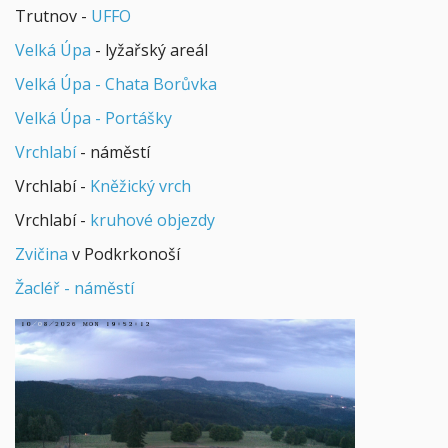
Trutnov -
UFFO
Velká Úpa
- lyžařský areál
Velká Úpa - Chata Borůvka
Velká Úpa - Portášky
Vrchlabí
- náměstí
Vrchlabí -
Kněžický vrch
Vrchlabí -
kruhové objezdy
Zvičina
v Podkrkonoší
Žacléř - náměstí