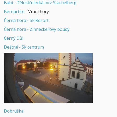
Babí - Dělostřelecká tvrz Stachelberg
Bernartice
- Vraní hory
Černá hora - SkiResort
Černá hora - Zinneckerovy boudy
Černý Důl
Deštné - Skicentrum
Dobruška