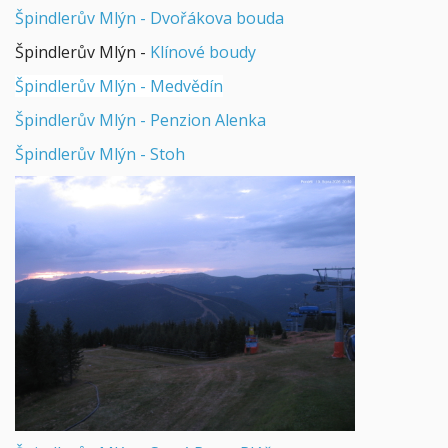
Špindlerův Mlýn - Dvořákova bouda
Špindlerův Mlýn -
Klínové boudy
Špindlerův Mlýn - Medvědín
Špindlerův Mlýn - Penzion Alenka
Špindlerův Mlýn - Stoh