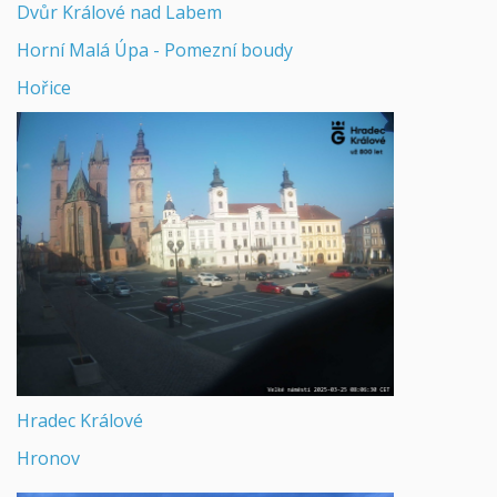
Dvůr Králové nad Labem
Horní Malá Úpa - Pomezní boudy
Hořice
Hradec Králové
Hronov