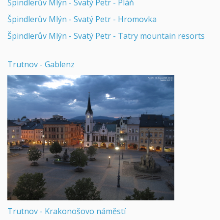
Špindlerův Mlýn - Svatý Petr - Pláň
Špindlerův Mlýn - Svatý Petr - Hromovka
Špindlerův Mlýn - Svatý Petr - Tatry mountain resorts
Trutnov - Gablenz
Trutnov - Krakonošovo náměstí