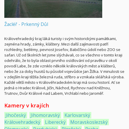
Žacléř - Prkenný Důl
Královehradecký kraj láká turisty i svým historickými památkami,
zejména hrady, zámky, kláštery. Mezi další zajímavosti patří
rozhledny, betlémy, pevnost Josefov, Babiččino údolí nebo ZOO se
safari. Už od školních let jsme slýchávali, co se všechno v tomto kraji
odehrálo, že to byla oblast prvního osídlování od pravěku v okolí
povodí Labe, že zde vzniklo několik královských měst a klášterů,
nebo že za doby husitů tu působil vojevůdce Jan Žižka. V minulosti se
v zdejším kraji těžila železná ruda, stříbro a vznikala sklářská výroba.
Každé větší město v Královéhradeckém kraji má svou historií. Ať se
jedná o Hradec Králové, Jičín, Náchod, Rychnov nad Kněžnou,
Trutnov, Dvůr Králové nad Labem, Vrchlabí nebo Jaroměř.
Kamery v krajích
Jihočeský
Jihomoravský
Karlovarský
Královehradecký
Liberecký
Moravskoslezský
Olomoucký
Pardubický
Plzeňský
Praha