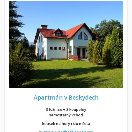
Apartmán v Beskydech
3 ložnice + 3 koupelny
samostatný vchod
kousek na hory i do města
Pustevny
,
Radhošť
,
Lysá hora