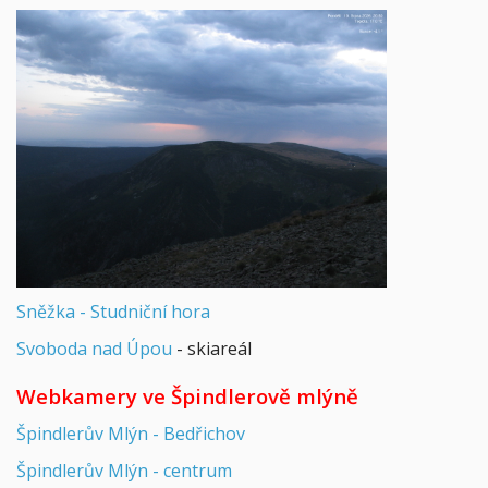
Sněžka - Studniční hora
Svoboda nad Úpou
- skiareál
Webkamery ve Špindlerově mlýně
Špindlerův Mlýn - Bedřichov
Špindlerův Mlýn - centrum