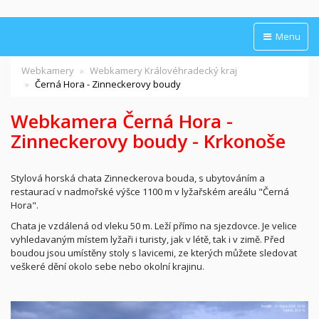
Menu
Webkamery
Webkamery Královéhradecký kraj
Černá Hora - Zinneckerovy boudy
Webkamera Černá Hora -
Zinneckerovy boudy - Krkonoše
Stylová horská chata Zinneckerova bouda, s ubytováním a
restaurací v nadmořské výšce 1100 m v lyžařském areálu "Černá
Hora".
Chata je vzdálená od vleku 50 m. Leží přímo na sjezdovce. Je velice
vyhledavaným místem lyžaři i turisty, jak v létě, tak i v zimě. Před
boudou jsou umístěny stoly s lavicemi, ze kterých můžete sledovat
veškeré dění okolo sebe nebo okolní krajinu.