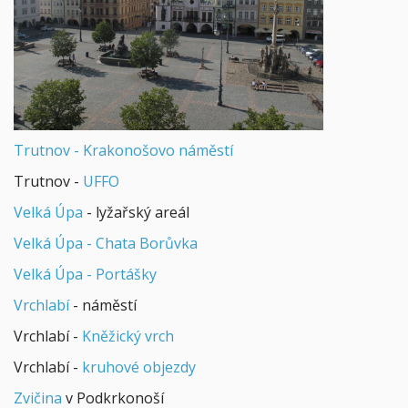
Trutnov - Krakonošovo náměstí
Trutnov -
UFFO
Velká Úpa
- lyžařský areál
Velká Úpa - Chata Borůvka
Velká Úpa - Portášky
Vrchlabí
- náměstí
Vrchlabí -
Kněžický vrch
Vrchlabí -
kruhové objezdy
Zvičina
v Podkrkonoší