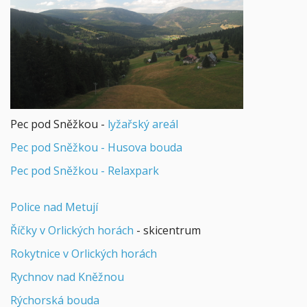
Pec pod Sněžkou -
lyžařský areál
Pec pod Sněžkou - Husova bouda
Pec pod Sněžkou - Relaxpark
Police nad Metují
Říčky v Orlických horách
- skicentrum
Rokytnice v Orlických horách
Rychnov nad Kněžnou
Rýchorská bouda