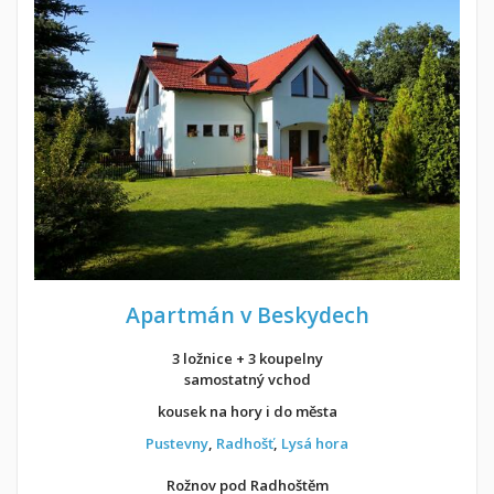
Apartmán v Beskydech
3 ložnice + 3 koupelny
samostatný vchod
kousek na hory i do města
Pustevny
,
Radhošť
,
Lysá hora
Rožnov pod Radhoštěm