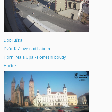
Dobruška
Dvůr Králové nad Labem
Horní Malá Úpa - Pomezní boudy
Hořice