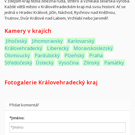
v zdejším kraji těžila železná ruda, stříbro a vznikala sklářská výroba.
Každé větší město v Královéhradeckém kraji má svou historií. Ať se
jedná o Hradec Králové, Jičín, Náchod, Rychnov nad Kněžnou,
Trutnov, Dvůr Králové nad Labem, Vrchlabí nebo Jaroměř.
Kamery v krajích
Jihočeský
Jihomoravský
Karlovarský
Královehradecký
Liberecký
Moravskoslezský
Olomoucký
Pardubický
Plzeňský
Praha
Středočeský
Ústecký
Vysočina
Zlínský
Památky
Fotogalerie Královehradecký kraj
Přidat komentář
*
Jméno: