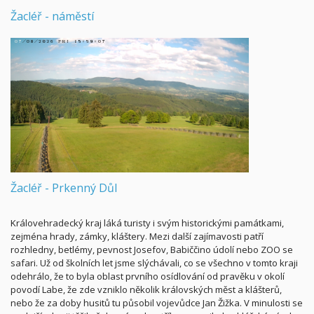
Žacléř - náměstí
Žacléř - Prkenný Důl
Královehradecký kraj láká turisty i svým historickými památkami,
zejména hrady, zámky, kláštery. Mezi další zajímavosti patří
rozhledny, betlémy, pevnost Josefov, Babiččino údolí nebo ZOO se
safari. Už od školních let jsme slýchávali, co se všechno v tomto kraji
odehrálo, že to byla oblast prvního osídlování od pravěku v okolí
povodí Labe, že zde vzniklo několik královských měst a klášterů,
nebo že za doby husitů tu působil vojevůdce Jan Žižka. V minulosti se