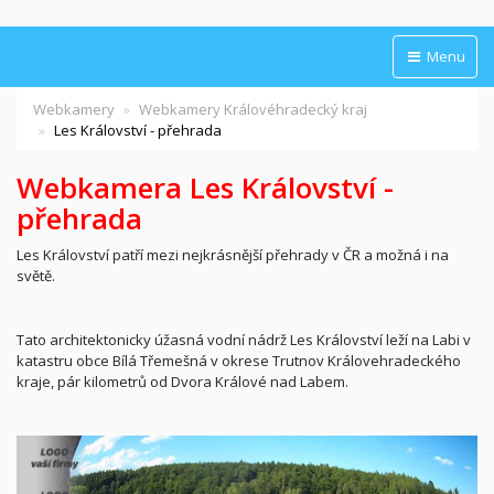
Menu
Webkamery
Webkamery Královéhradecký kraj
Les Království - přehrada
Webkamera Les Království -
přehrada
Les Království patří mezi nejkrásnější přehrady v ČR a možná i na
světě.
Tato architektonicky úžasná vodní nádrž Les Království leží na Labi v
katastru obce Bílá Třemešná v okrese Trutnov Královehradeckého
kraje, pár kilometrů od Dvora Králové nad Labem.