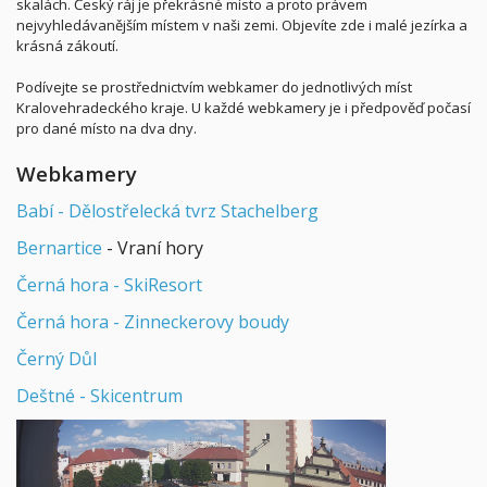
skalách. Český ráj je překrásné místo a proto právem
nejvyhledávanějším místem v naši zemi. Objevíte zde i malé jezírka a
krásná zákoutí.
Podívejte se prostřednictvím webkamer do jednotlivých míst
Kralovehradeckého kraje. U každé webkamery je i předpověď počasí
pro dané místo na dva dny.
Webkamery
Babí - Dělostřelecká tvrz Stachelberg
Bernartice
- Vraní hory
Černá hora - SkiResort
Černá hora - Zinneckerovy boudy
Černý Důl
Deštné - Skicentrum