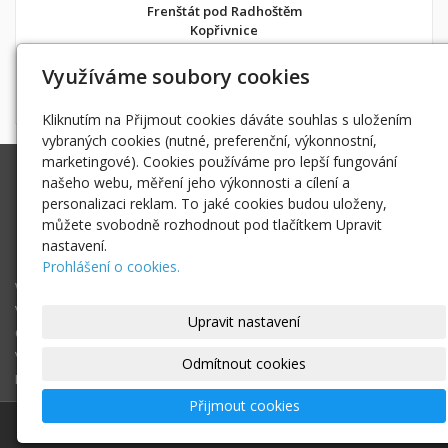
Frenštát pod Radhoštěm
Kopřivnice
v soukromí jako doma
Využíváme soubory cookies
Možnost objednání ubytování také přes
Airbnb
nebo
Booking
Kliknutím na Přijmout cookies dáváte souhlas s uložením
vybraných cookies (nutné, preferenční, výkonnostní,
marketingové). Cookies používáme pro lepší fungování
Ing. Radek Hoďák
našeho webu, měření jeho výkonnosti a cílení a
Tichá 502, 742 74 Tichá
personalizaci reklam. To jaké cookies budou uloženy,
IČ: 18979661
můžete svobodně rozhodnout pod tlačítkem Upravit
nastavení.
radek@hodak.cz
Prohlášení o cookies.
Webové kamery
Vložte webkameru
Upravit nastavení
O projektu webkamery online
Vyhledej webkameru ...
Odmítnout cookies
Fotogalerie
Přijmout cookies
© 2017 - 2026
Ing. Radek Hoďák
|
Mapa webu