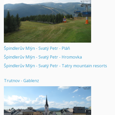
Špindlerův Mlýn - Svatý Petr - Pláň
Špindlerův Mlýn - Svatý Petr - Hromovka
Špindlerův Mlýn - Svatý Petr - Tatry mountain resorts
Trutnov - Gablenz