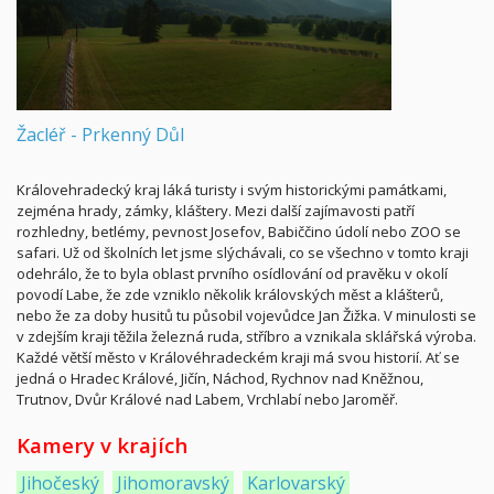
Žacléř - Prkenný Důl
Královehradecký kraj láká turisty i svým historickými památkami,
zejména hrady, zámky, kláštery. Mezi další zajímavosti patří
rozhledny, betlémy, pevnost Josefov, Babiččino údolí nebo ZOO se
safari. Už od školních let jsme slýchávali, co se všechno v tomto kraji
odehrálo, že to byla oblast prvního osídlování od pravěku v okolí
povodí Labe, že zde vzniklo několik královských měst a klášterů,
nebo že za doby husitů tu působil vojevůdce Jan Žižka. V minulosti se
v zdejším kraji těžila železná ruda, stříbro a vznikala sklářská výroba.
Každé větší město v Královéhradeckém kraji má svou historií. Ať se
jedná o Hradec Králové, Jičín, Náchod, Rychnov nad Kněžnou,
Trutnov, Dvůr Králové nad Labem, Vrchlabí nebo Jaroměř.
Kamery v krajích
Jihočeský
Jihomoravský
Karlovarský