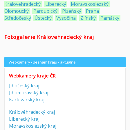
Královehradecký
Liberecký
Moravskoslezský
Olomoucký
Pardubický
Plzeňský
Praha
Středočeský
Ústecký
Vysočina
Zlínský
Památky
Fotogalerie Královehradecký kraj
Webkamery - seznam krajů - aktuálně
Webkamery kraje ČR
Jihočeský kraj
Jihomoravský kraj
Karlovarský kraj
Královéhradecký kraj
Liberecký kraj
Moravskoslezský kraj