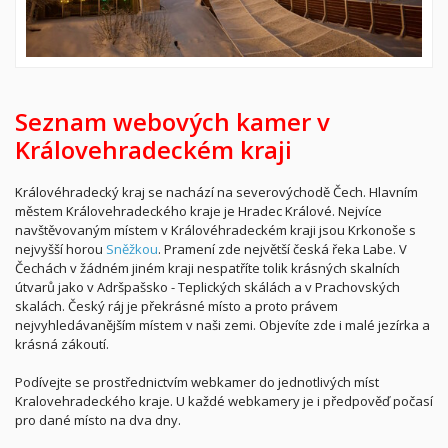
Seznam webových kamer v
Královehradeckém kraji
Královéhradecký kraj se nachází na severovýchodě Čech. Hlavním
městem Královehradeckého kraje je Hradec Králové. Nejvíce
navštěvovaným místem v Královéhradeckém kraji jsou Krkonoše s
nejvyšší horou
Sněžkou
. Pramení zde největší česká řeka Labe. V
Čechách v žádném jiném kraji nespatříte tolik krásných skalních
útvarů jako v Adršpašsko - Teplických skálách a v Prachovských
skalách. Český ráj je překrásné místo a proto právem
nejvyhledávanějším místem v naši zemi. Objevíte zde i malé jezírka a
krásná zákoutí.
Podívejte se prostřednictvím webkamer do jednotlivých míst
Kralovehradeckého kraje. U každé webkamery je i předpověď počasí
pro dané místo na dva dny.