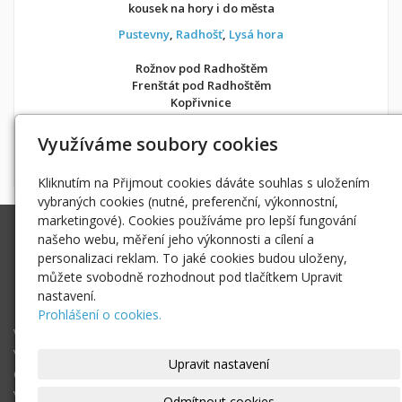
kousek na hory i do města
Pustevny
,
Radhošť
,
Lysá hora
Rožnov pod Radhoštěm
Frenštát pod Radhoštěm
Kopřivnice
v soukromí jako doma
Využíváme soubory cookies
Možnost objednání ubytování také přes
Airbnb
nebo
Booking
Kliknutím na Přijmout cookies dáváte souhlas s uložením
vybraných cookies (nutné, preferenční, výkonnostní,
marketingové). Cookies používáme pro lepší fungování
Ing. Radek Hoďák
našeho webu, měření jeho výkonnosti a cílení a
Tichá 502, 742 74 Tichá
personalizaci reklam. To jaké cookies budou uloženy,
IČ: 18979661
můžete svobodně rozhodnout pod tlačítkem Upravit
nastavení.
radek@hodak.cz
Prohlášení o cookies.
Webové kamery
Vložte webkameru
Upravit nastavení
O projektu webkamery online
Vyhledej webkameru ...
Odmítnout cookies