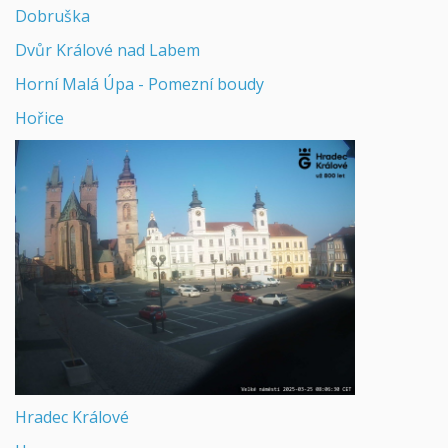
Dobruška
Dvůr Králové nad Labem
Horní Malá Úpa - Pomezní boudy
Hořice
Hradec Králové