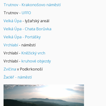
Trutnov - Krakonošovo náměstí
Trutnov -
UFFO
Velká Úpa
- lyžařský areál
Velká Úpa - Chata Borůvka
Velká Úpa - Portášky
Vrchlabí
- náměstí
Vrchlabí -
Kněžický vrch
Vrchlabí -
kruhové objezdy
Zvičina
v Podkrkonoší
Žacléř - náměstí