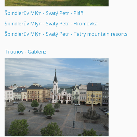
Špindlerův Mlýn - Svatý Petr - Pláň
Špindlerův Mlýn - Svatý Petr - Hromovka
Špindlerův Mlýn - Svatý Petr - Tatry mountain resorts
Trutnov - Gablenz