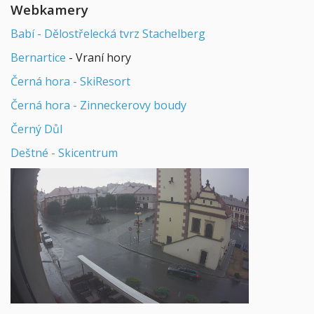
Webkamery
Babí - Dělostřelecká tvrz Stachelberg
Bernartice
- Vraní hory
Černá hora - SkiResort
Černá hora - Zinneckerovy boudy
Černý Důl
Deštné - Skicentrum