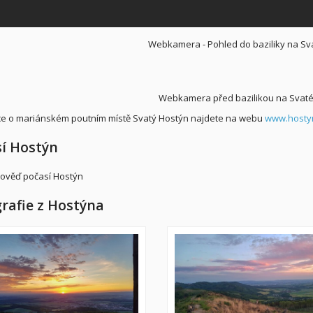
Webkamera - Pohled do baziliky na S
Webkamera před bazilikou na Svat
e o mariánském poutním místě Svatý Hostýn najdete na webu
www.hosty
í Hostýn
rafie z Hostýna