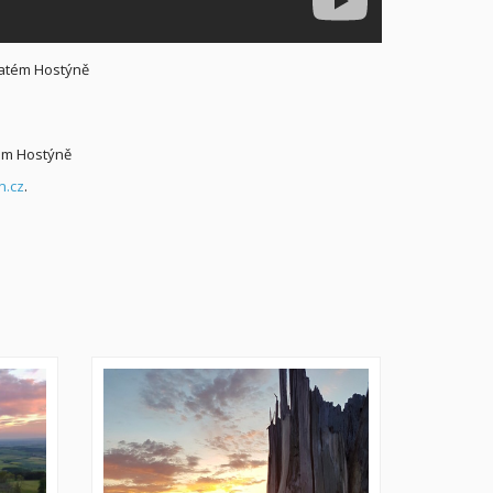
vatém Hostýně
ém Hostýně
n.cz
.