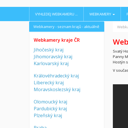
VYHLEDEJ WEBKAMERU ...
WEBKAMERY
Webkamery - seznam krajů - aktuálně
Webk
Webk
Webkamery kraje ČR
Jihočeský kraj
Svatý Ho
Jihomoravský kraj
Panny Ma
Hostýn s
Karlovarský kraj
V součas
Královéhradecký kraj
Liberecký kraj
Moravskoslezský kraj
Olomoucký kraj
Pardubický kraj
Plzeňský kraj
Praha