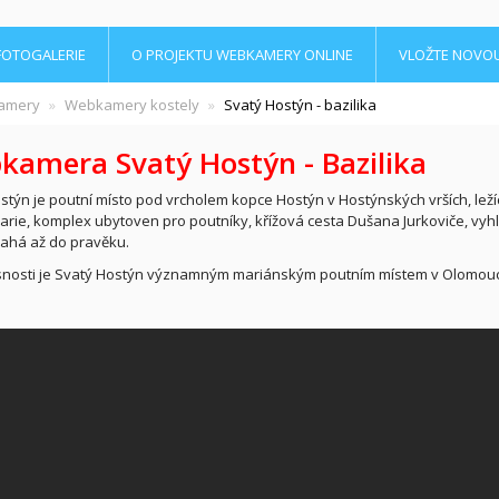
FOTOGALERIE
O PROJEKTU WEBKAMERY ONLINE
VLOŽTE NOVO
amery
Webkamery kostely
Svatý Hostýn - bazilika
amera Svatý Hostýn - Bazilika
stýn je poutní místo pod vrcholem kopce Hostýn v Hostýnských vrších, ležíc
rie, komplex ubytoven pro poutníky, křížová cesta Dušana Jurkoviče, vyhlíd
ahá až do pravěku.
nosti je Svatý Hostýn významným mariánským poutním místem v Olomouck