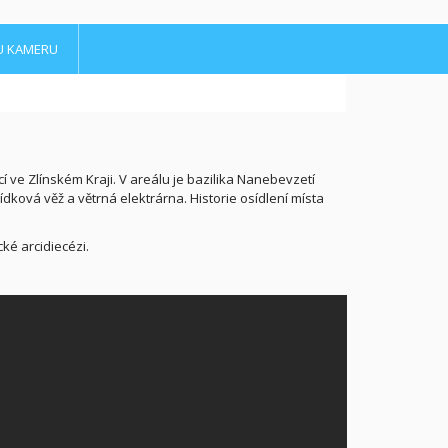
U KAMERU
í ve Zlínském Kraji. V areálu je bazilika Nanebevzetí
ková věž a větrná elektrárna. Historie osídlení místa
é arcidiecézi.