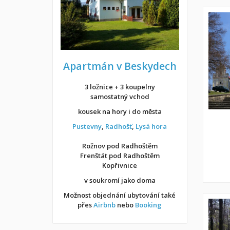
Apartmán v Beskydech
3 ložnice + 3 koupelny
samostatný vchod
kousek na hory i do města
Pustevny
,
Radhošť
,
Lysá hora
Rožnov pod Radhoštěm
Frenštát pod Radhoštěm
Kopřivnice
v soukromí jako doma
Možnost objednání ubytování také
přes
Airbnb
nebo
Booking