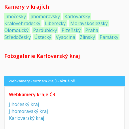
Kamery v krajích
Jihočeský
Jihomoravský
Karlovarský
Královehradecký
Liberecký
Moravskoslezský
Olomoucký
Pardubický
Plzeňský
Praha
Středočeský
Ústecký
Vysočina
Zlínský
Památky
Fotogalerie Karlovarský kraj
Webkamery - seznam krajů - aktuálně
Webkamery kraje ČR
Jihočeský kraj
Jihomoravský kraj
Karlovarský kraj