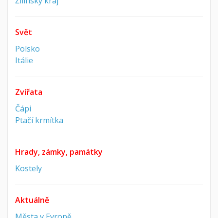
Žilinský kraj
Svět
Polsko
Itálie
Zvířata
Čápi
Ptačí krmítka
Hrady, zámky, památky
Kostely
Aktuálně
Města v Evropě