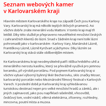
Seznam webových kamer
v Karlovarském kraji
Hlavním městem Karlovarského kraje na západě Čech jsou Karlovy
Vary. Karlovarský kraj má několik teplých léčivých pramenů. Asi
všichni dobře znáte minerální vodu Mattoni. V tomto kraji mají tři
letiště. Díky této službě je přepraveno neuvěřitelné množství českých
i zahraničních klientů do lázní. Snad v žádném kraji není tolik lázní
pohromadě jako v karlovarském - Karlovy Vary, Mariánské Lázně,
Františkovy Lázně, Lázně Kynžvart a Jáchymov. Díky lázním se
Karlovarský kraj stává stále oblíbenějším místem.
Ke Karlovarskému kraji neodmyslitelně patří i těžba hnědého uhlí a
minerálního nerostu kaolínu, který se převážně využívá pro jemnou
keramiku, při výrobě porcelánu. Pod pojmem Karlovarský kraj si
všichni vybaví výborný bylinný likér Becherovku, sklo značky Moser,
karlovarský porcelán nebo Mezinárodní filmový festival v Karlových
Varech. V poslední době je Karlovarský kraj vyhledávanou
turistickou destinací nejen pro velké množství hradů a zámků, ale i
jiných zajímavostí, jako jsou například rašeliniště, vřesoviště,
čedičový lom, vodní nádrž, větrná elektrárna, zříceniny, rozhledny,
mincovna, poutní místa a muzea.