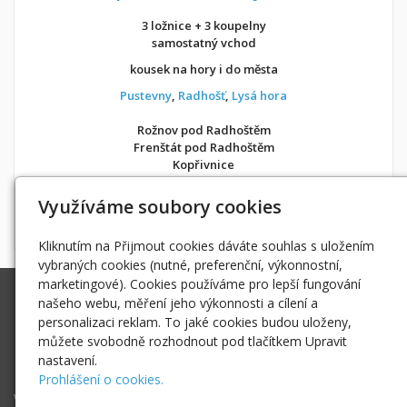
3 ložnice + 3 koupelny
samostatný vchod
kousek na hory i do města
Pustevny
,
Radhošť
,
Lysá hora
Rožnov pod Radhoštěm
Frenštát pod Radhoštěm
Kopřivnice
v soukromí jako doma
Využíváme soubory cookies
Možnost objednání ubytování také přes
Airbnb
nebo
Booking
Kliknutím na Přijmout cookies dáváte souhlas s uložením
vybraných cookies (nutné, preferenční, výkonnostní,
marketingové). Cookies používáme pro lepší fungování
Ing. Radek Hoďák
našeho webu, měření jeho výkonnosti a cílení a
Tichá 502, 742 74 Tichá
personalizaci reklam. To jaké cookies budou uloženy,
IČ: 18979661
můžete svobodně rozhodnout pod tlačítkem Upravit
nastavení.
radek@hodak.cz
Prohlášení o cookies.
Webové kamery