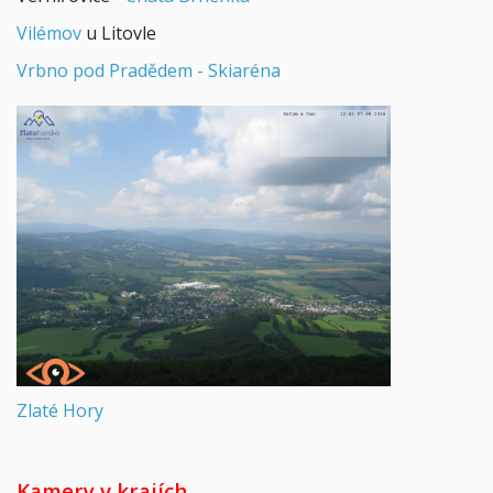
Vilémov
u Litovle
Vrbno pod Pradědem - Skiaréna
Zlaté Hory
Kamery v krajích