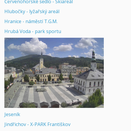
Červenohorské sedlo - Skiareál
Hlubočky - lyžařský areál
Hranice - náměstí T.G.M.
Hrubá Voda - park sportu
Jeseník
Jindřichov - X-PARK Františkov