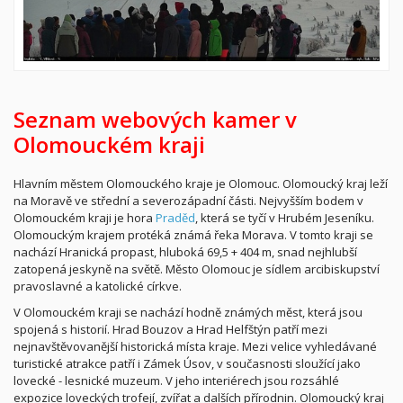
Seznam webových kamer v
Olomouckém kraji
Hlavním městem Olomouckého kraje je Olomouc. Olomoucký kraj leží
na Moravě ve střední a severozápadní části. Nejvyšším bodem v
Olomouckém kraji je hora
Praděd
, která se tyčí v Hrubém Jeseníku.
Olomouckým krajem protéká známá řeka Morava. V tomto kraji se
nachází Hranická propast, hluboká 69,5 + 404 m, snad nejhlubší
zatopená jeskyně na světě. Město Olomouc je sídlem arcibiskupství
pravoslavné a katolické církve.
V Olomouckém kraji se nachází hodně známých měst, která jsou
spojená s historií. Hrad Bouzov a Hrad Helfštýn patří mezi
nejnavštěvovanější historická místa kraje. Mezi velice vyhledávané
turistické atrakce patří i Zámek Úsov, v současnosti sloužící jako
lovecké - lesnické muzeum. V jeho interiérech jsou rozsáhlé
expozice loveckých trofejí, zvířat a dalších přírodnin. Olomoucký kraj