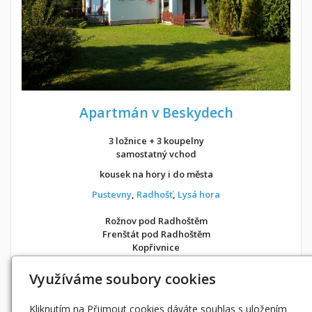
Apartmán v Beskydech
3 ložnice + 3 koupelny
samostatný vchod
kousek na hory i do města
Pustevny
,
Radhošť
,
Lysá hora
Rožnov pod Radhoštěm
Frenštát pod Radhoštěm
Kopřivnice
v soukromí jako doma
Využíváme soubory cookies
Možnost objednání ubytování také přes
Airbnb
nebo
Booking
Kliknutím na Přijmout cookies dáváte souhlas s uložením