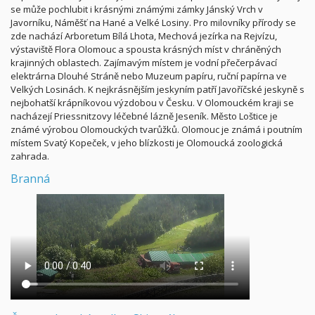
se může pochlubit i krásnými známými zámky Jánský Vrch v
Javorníku, Náměšť na Hané a Velké Losiny. Pro milovníky přírody se
zde nachází Arboretum Bílá Lhota, Mechová jezírka na Rejvízu,
výstaviště Flora Olomouc a spousta krásných míst v chráněných
krajinných oblastech. Zajímavým místem je vodní přečerpávací
elektrárna Dlouhé Stráně nebo Muzeum papíru, ruční papírna ve
Velkých Losinách. K nejkrásnějším jeskyním patří Javoříčské jeskyně s
nejbohatší krápníkovou výzdobou v Česku. V Olomouckém kraji se
nacházejí Priessnitzovy léčebné lázně Jeseník. Město Loštice je
známé výrobou Olomouckých tvarůžků. Olomouc je známá i poutním
místem Svatý Kopeček, v jeho blízkosti je Olomoucká zoologická
zahrada.
Branná