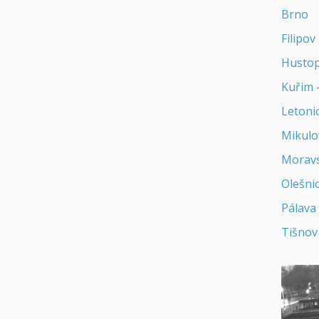
Brno
Filipov
Husto
Kuřim 
Letoni
Mikulo
Moravs
Olešni
Pálava
Tišnov