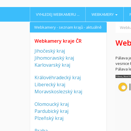
VYHLEDEJ WEBKAMERU ...
WEBKAMERY
Webkamery - seznam krajů - aktuálně
Webk
Webk
Webkamery kraje ČR
Jihočeský kraj
Jihomoravský kraj
Pálava j
vesnice 
Karlovarský kraj
Pálava l
Královéhradecký kraj
Liberecký kraj
Moravskoslezský kraj
Olomoucký kraj
Pardubický kraj
Plzeňský kraj
Praha