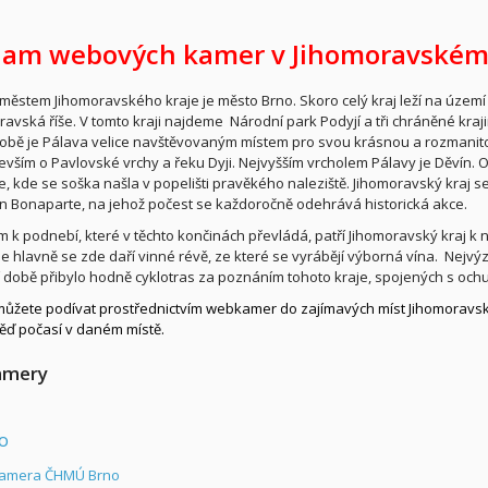
am webových kamer v Jihomoravském 
městem Jihomoravského kraje je město Brno. Skoro celý kraj leží na území 
avská říše. V tomto kraji najdeme Národní park Podyjí a tři chráněné kraji
obě je Pálava velice navštěvovaným místem pro svou krásnou a rozmanito
evším o Pavlovské vrchy a řeku Dyji. Nejvyšším vrcholem Pálavy je Děvín. 
, kde se soška našla v popelišti pravěkého naleziště. Jihomoravský kraj se p
 Bonaparte, na jehož počest se každoročně odehrává historická akce.
 k podnebí, které v těchto končinách převládá, patří Jihomoravský kraj k n
le hlavně se zde daří vinné révě, ze které se vyrábějí výborná vína. Nej
 době přibylo hodně cyklotras za poznáním tohoto kraje, spojených s ochu
můžete podívat prostřednictvím webkamer do zajímavých míst Jihomorav
ď počasí v daném místě.
amery
o