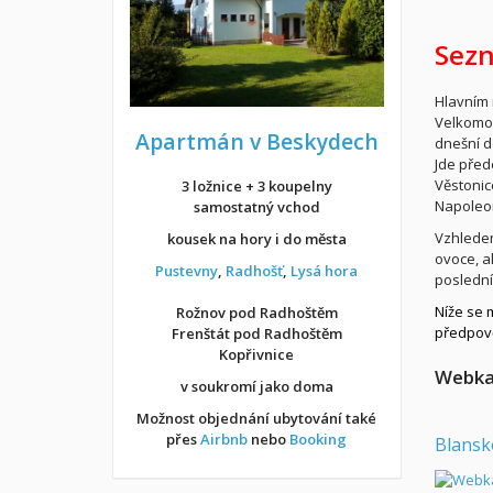
Sezn
Hlavním 
Velkomor
Apartmán v Beskydech
dnešní d
Jde před
Věstonice
3 ložnice + 3 koupelny
Napoleon
samostatný vchod
Vzhledem
kousek na hory i do města
ovoce, a
Pustevny
,
Radhošť
,
Lysá hora
poslední
Níže se 
Rožnov pod Radhoštěm
předpově
Frenštát pod Radhoštěm
Kopřivnice
Webk
v soukromí jako doma
Možnost objednání ubytování také
přes
Airbnb
nebo
Booking
Blansk