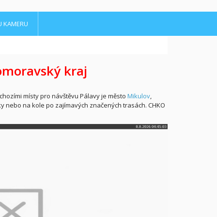
U KAMERU
omoravský kraj
chozími místy pro návštěvu Pálavy je město
Mikulov
,
šky nebo na kole po zajímavých značených trasách. CHKO