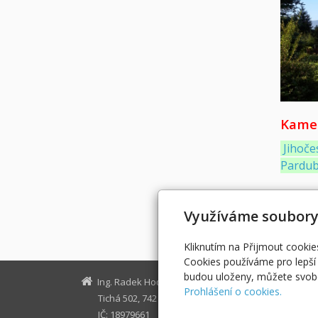
Kamer
Jihoče
Pardub
Fotog
Využíváme soubory
Kliknutím na Přijmout cookie
Cookies používáme pro lepší 
budou uloženy, můžete svobo
Ing. Radek Hoďák
radek@hod
Prohlášení o cookies.
Tichá 502, 742 74 Tichá
IČ: 18979661