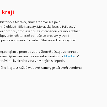
kraji
historické Moravy, známé z dřívějška jako
nné oblasti - Bílé Karpaty, Moravský kras a Pálavu. V
u přírodou, prohlášenou za chráněnou krajinou oblast.
Objevením Věstonické Venuše se proslavily Dolní
roslavil i bitvou tří císařů u Slavkova, kterou vyhrál
ejteplejším a proto se zde, výborně pěstuje zelenina a
významnějším městem moravského vinařství je
Mikulov
. V
tnávkou kvalitního vína ve vinných sklepech.
ského kraje. U každé webové kamery je zároveň uvedena