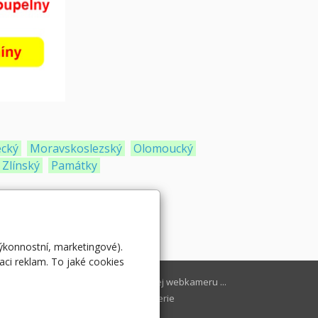
ecký
Moravskoslezský
Olomoucký
Zlínský
Památky
výkonnostní, marketingové).
aci reklam. To jaké cookies
projektu webkamery
Vyhledej webkameru ...
line
Fotogalerie