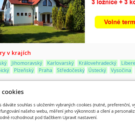
y v krajích
ský
Jihomoravský
Karlovarský
Královehradecký
Liber
ický
Plzeňský
Praha
Středočeský
Ústecký
Vysočina
alerie Jihomoravský kraj
 cookies
s dáváte souhlas s uložením vybraných cookies (nutné, preferenční, 
fungování našeho webu, měření jeho výkonnosti a cílení a personaliz
dně rozhodnout pod tlačítkem Upravit nastavení.
ak.cz
Webové kamery
O 
Vložte webkameru
on