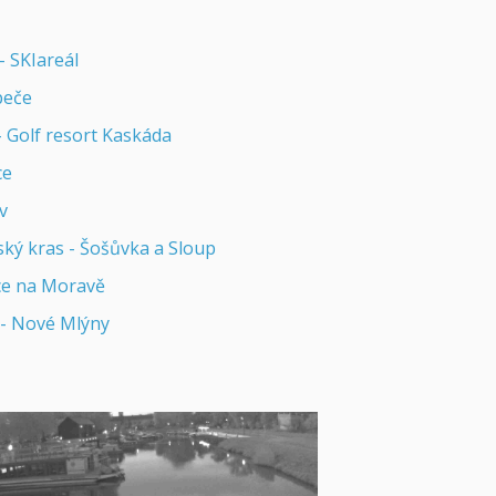
 - SKIareál
peče
- Golf resort Kaskáda
ce
v
ký kras - Šošůvka a Sloup
ce na Moravě
 - Nové Mlýny