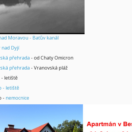
 nad Moravou - Baťův kanál
 nad Dyjí
ská přehrada
- od Chaty Omicron
ská přehrada
- Vranovská pláž
- letiště
- letiště
o -
nemocnice