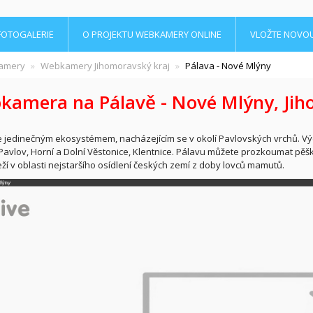
FOTOGALERIE
O PROJEKTU WEBKAMERY ONLINE
VLOŽTE NOVO
amery
Webkamery Jihomoravský kraj
Pálava - Nové Mlýny
amera na Pálavě - Nové Mlýny, Jih
e jedinečným ekosystémem, nacházejícím se v okolí Pavlovských vrchů. Vý
Pavlov, Horní a Dolní Věstonice, Klentnice. Pálavu můžete prozkoumat pě
eží v oblasti nejstaršího osídlení českých zemí z doby lovců mamutů.