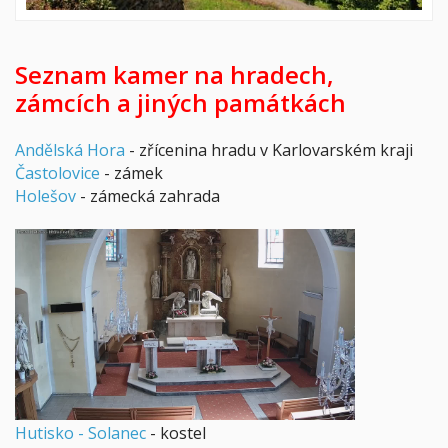
Seznam kamer na hradech,
zámcích a jiných památkách
Andělská Hora
- zřícenina hradu v Karlovarském kraji
Častolovice
- zámek
Holešov
- zámecká zahrada
Hutisko - Solanec
- kostel