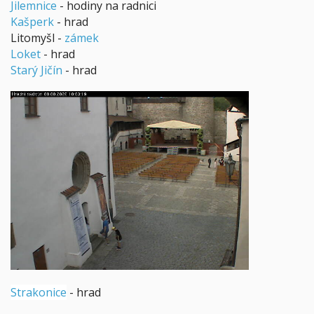
Jilemnice
- hodiny na radnici
Kašperk
- hrad
Litomyšl -
zámek
Loket
- hrad
Starý Jičín
- hrad
Strakonice
- hrad