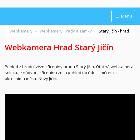
Menu
Webkamery
Webkamery Hrady a zámky
Starý Jičín - hrad
Webkamera Hrad Starý Jičín
Pohled z hradní věže zříceniny hradu Starý Jičín. Otočná webkamera
snímkuje nádvoří, zříceninu zdí a pohled do údolí směrem k
okresnímu městu Nový Jičín.