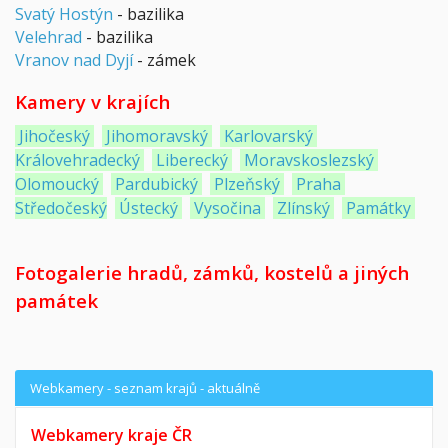
Svatý
Hostýn
- bazilika
Velehrad
- bazilika
Vranov nad Dyjí
- zámek
Kamery v krajích
Jihočeský
Jihomoravský
Karlovarský
Královehradecký
Liberecký
Moravskoslezský
Olomoucký
Pardubický
Plzeňský
Praha
Středočeský
Ústecký
Vysočina
Zlínský
Památky
Fotogalerie hradů, zámků, kostelů a jiných
památek
Webkamery - seznam krajů - aktuálně
Webkamery kraje ČR