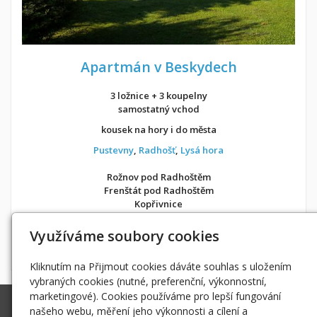
Apartmán v Beskydech
3 ložnice + 3 koupelny
samostatný vchod
kousek na hory i do města
Pustevny
,
Radhošť
,
Lysá hora
Rožnov pod Radhoštěm
Frenštát pod Radhoštěm
Kopřivnice
v soukromí jako doma
Využíváme soubory cookies
Možnost objednání ubytování také přes
Airbnb
nebo
Booking
Kliknutím na Přijmout cookies dáváte souhlas s uložením
vybraných cookies (nutné, preferenční, výkonnostní,
marketingové). Cookies používáme pro lepší fungování
Ing. Radek Hoďák
našeho webu, měření jeho výkonnosti a cílení a