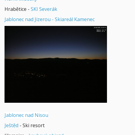
Hrabětice -
SKI Severák
Jablonec nad Jizerou - Skiareál Kamenec
Jablonec nad Nisou
Ještěd
- Ski resort