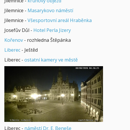
Jilemnice -
kruhový objezd
Jilemnice -
Masarykovo náměstí
Jilemnice -
Všesportovní areál Hraběnka
Josefův Důl -
Hotel Perla Jizery
Kořenov
- rozhledna Štěpánka
Liberec
- Ještěd
Liberec -
ostatní kamery ve městě
Liberec -
náměstí Dr. E. Beneše