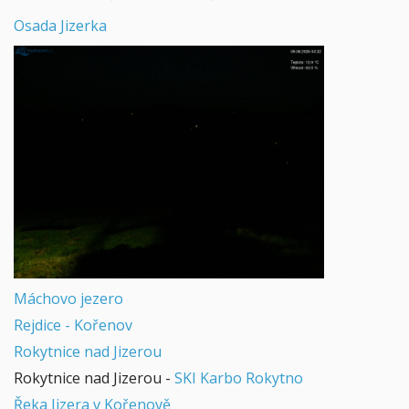
Osada Jizerka
Máchovo jezero
Rejdice - Kořenov
Rokytnice nad Jizerou
Rokytnice nad Jizerou -
SKI Karbo Rokytno
Řeka Jizera v Kořenově