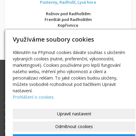
Pustevny
,
Radhošť
,
Lysá hora
Rožnov pod Radhoštěm
Frenštát pod Radhoštěm
Kopřivnice
v soukromí jako doma
Využíváme soubory cookies
Možnost objednání ubytování také přes
Airbnb
nebo
Booking
Kliknutím na Přijmout cookies dáváte souhlas s uložením
vybraných cookies (nutné, preferenční, výkonnostní,
marketingové). Cookies používáme pro lepší fungování
Ing. Radek Hoďák
našeho webu, měření jeho výkonnosti a cílení a
Tichá 502, 742 74 Tichá
personalizaci reklam. To jaké cookies budou uloženy,
IČ: 18979661
můžete svobodně rozhodnout pod tlačítkem Upravit
nastavení.
radek@hodak.cz
Prohlášení o cookies.
Webové kamery
Vložte webkameru
Upravit nastavení
O projektu webkamery online
Vyhledej webkameru ...
Odmítnout cookies
Fotogalerie