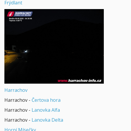
Frýdlant
Harrachov
Harrachov -
Čertova hora
Harrachov -
Lanovka Alfa
Harrachov -
Lanovka Delta
Horní Mísečky