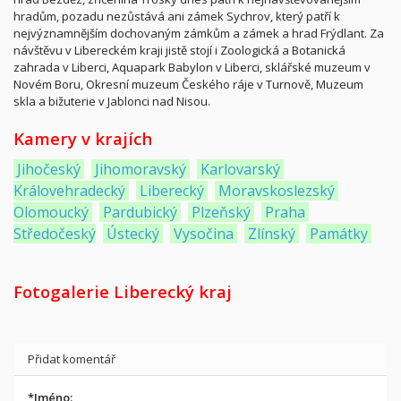
hradům, pozadu nezůstává ani zámek Sychrov, který patří k
nejvýznamnějším dochovaným zámkům a zámek a hrad Frýdlant. Za
návštěvu v Libereckém kraji jistě stojí i Zoologická a Botanická
zahrada v Liberci, Aquapark Babylon v Liberci, sklářské muzeum v
Novém Boru, Okresní muzeum Českého ráje v Turnově, Muzeum
skla a bižuterie v Jablonci nad Nisou.
Kamery v krajích
Jihočeský
Jihomoravský
Karlovarský
Královehradecký
Liberecký
Moravskoslezský
Olomoucký
Pardubický
Plzeňský
Praha
Středočeský
Ústecký
Vysočina
Zlínský
Památky
Fotogalerie Liberecký kraj
Přidat komentář
*
Jméno: