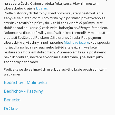
na severu Čech. Krajem protéká řeka Jizera. Hlavním městem
Libereckého kraje je
Liberec
.
Podle historických dat to byl snad první kraj, který pěstoval len a
zabýval se plátenictvím. Toto místo bylo po staletí považováno za
středisko textilního průmyslu. Vznikl zde i vlnařský průmysl. V té
době se stal soukenický cech velmi bohatým a váženým řemeslem.
Dokonce za třicetileté války dodávali sukno i armádě . V minulosti se
v oblasti Stráže pod Ralskem těžila uranová ruda. Pod pojmem
Liberecký kraj všechny hned napadne
Máchovo jezero
, kde spousta
lidí jezdila na letní rekreaci nebo Ještěd s televizním vysílačem,
restaurací a hotelem dohromady. V Libereckém kraji je postaveno
několik přehrad, některé s vodními elektrárnami, jiné slouží jako
zásobárny pitné vody.
Podívejte se do zajímavých míst Libereckého kraje prostřednictvím
webkamer:
Bedřichov - Malinovka
Bedřichov - Pastviny
Benecko
Držkov