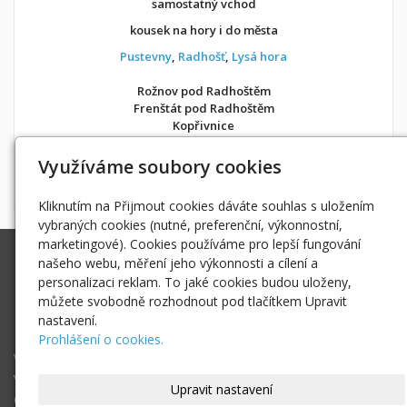
samostatný vchod
kousek na hory i do města
Pustevny
,
Radhošť
,
Lysá hora
Rožnov pod Radhoštěm
Frenštát pod Radhoštěm
Kopřivnice
v soukromí jako doma
Využíváme soubory cookies
Možnost objednání ubytování také přes
Airbnb
nebo
Booking
Kliknutím na Přijmout cookies dáváte souhlas s uložením
vybraných cookies (nutné, preferenční, výkonnostní,
marketingové). Cookies používáme pro lepší fungování
Ing. Radek Hoďák
našeho webu, měření jeho výkonnosti a cílení a
Tichá 502, 742 74 Tichá
personalizaci reklam. To jaké cookies budou uloženy,
IČ: 18979661
můžete svobodně rozhodnout pod tlačítkem Upravit
nastavení.
radek@hodak.cz
Prohlášení o cookies.
Webové kamery
Vložte webkameru
Upravit nastavení
O projektu webkamery online