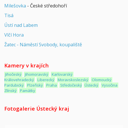
Milešovka
- České středohoří
Tisá
Ústí nad Labem
Vlčí Hora
Žatec - Náměstí Svobody, koupaliště
Kamery v krajích
Jihočeský
Jihomoravský
Karlovarský
Královehradecký
Liberecký
Moravskoslezský
Olomoucký
Pardubický
Plzeňský
Praha
Středočeský
Ústecký
Vysočina
Zlínský
Památky
Fotogalerie Ústecký kraj