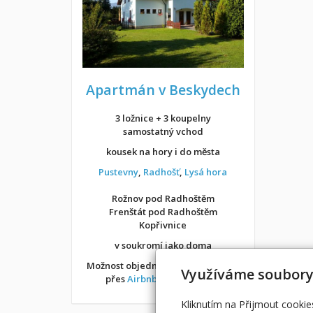
Apartmán v Beskydech
3 ložnice + 3 koupelny
samostatný vchod
kousek na hory i do města
Pustevny
,
Radhošť
,
Lysá hora
Rožnov pod Radhoštěm
Frenštát pod Radhoštěm
Kopřivnice
v soukromí jako doma
Možnost objednání ubytování také
Využíváme soubory
přes
Airbnb
nebo
Booking
Kliknutím na Přijmout cookie