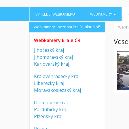
VYHLEDEJ WEBKAMERU ...
WEBKAMERY
Webkamery - seznam krajů - aktuálně
Webk
Vese
Webkamery kraje ČR
Jihočeský kraj
Jihomoravský kraj
Karlovarský kraj
Královéhradecký kraj
Liberecký kraj
Moravskoslezský kraj
Olomoucký kraj
Pardubický kraj
Plzeňský kraj
Praha