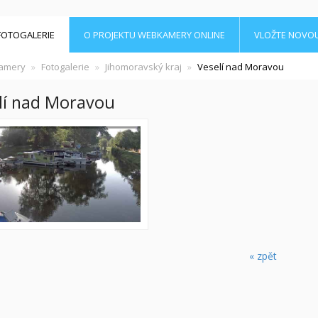
FOTOGALERIE
O PROJEKTU WEBKAMERY ONLINE
VLOŽTE NOVO
amery
Fotogalerie
Jihomoravský kraj
Veselí nad Moravou
lí nad Moravou
« zpět