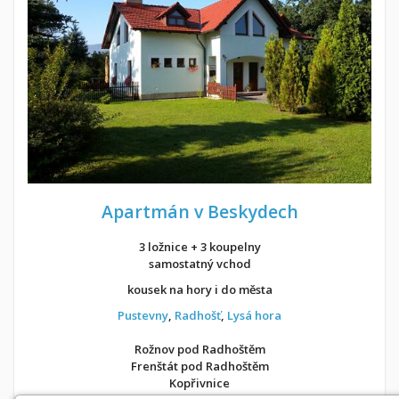
Apartmán v Beskydech
3 ložnice + 3 koupelny
samostatný vchod
kousek na hory i do města
Pustevny
,
Radhošť
,
Lysá hora
Rožnov pod Radhoštěm
Frenštát pod Radhoštěm
Kopřivnice