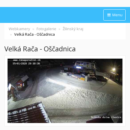
Menu
Webkamery
Fotogalerie
Žilinský kraj
Velká Rača - Oščadnica
Velká Rača - Oščadnica