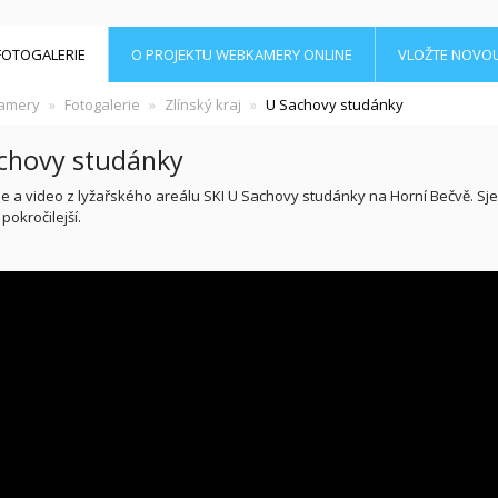
FOTOGALERIE
O PROJEKTU WEBKAMERY ONLINE
VLOŽTE NOVO
amery
Fotogalerie
Zlínský kraj
U Sachovy studánky
chovy studánky
ie a video z lyžařského areálu SKI U Sachovy studánky na Horní Bečvě. S
 pokročilejší.