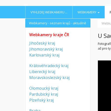
VYHLEDEJ WEBKAMERU ...
WEBKAMERY
Webkamery - seznam krajů - aktuálně
Webk
U Sa
Webkamery kraje ČR
Jihočeský kraj
Fotograf
až pro ty
Jihomoravský kraj
Karlovarský kraj
Královéhradecký kraj
Liberecký kraj
Moravskoslezský kraj
Olomoucký kraj
Pardubický kraj
Plzeňský kraj
Praha