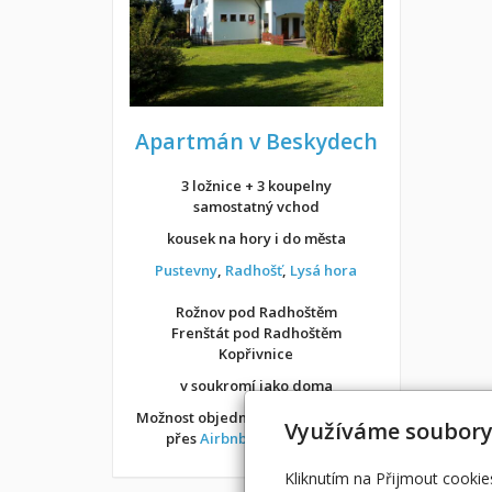
Apartmán v Beskydech
3 ložnice + 3 koupelny
samostatný vchod
kousek na hory i do města
Pustevny
,
Radhošť
,
Lysá hora
Rožnov pod Radhoštěm
Frenštát pod Radhoštěm
Kopřivnice
v soukromí jako doma
Možnost objednání ubytování také
Využíváme soubory
přes
Airbnb
nebo
Booking
Kliknutím na Přijmout cookie