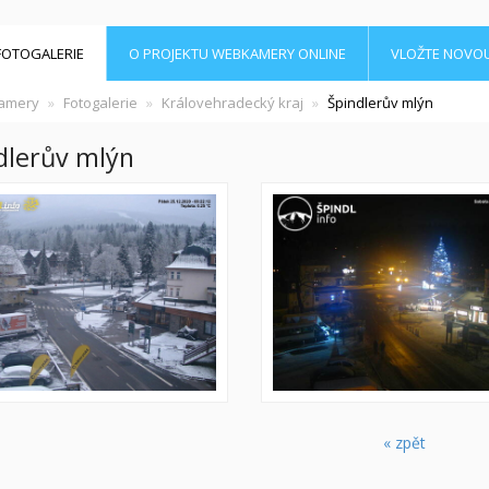
FOTOGALERIE
O PROJEKTU WEBKAMERY ONLINE
VLOŽTE NOVO
amery
Fotogalerie
Královehradecký kraj
Špindlerův mlýn
dlerův mlýn
« zpět