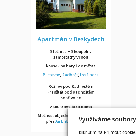
Apartmán v Beskydech
3 ložnice + 3 koupelny
samostatný vchod
kousek na hory i do města
Pustevny
,
Radhošť
,
Lysá hora
Rožnov pod Radhoštěm
Frenštát pod Radhoštěm
Kopřivnice
v soukromí jako doma
Možnost objednání ubytování také
Využíváme soubory
přes
Airbnb
nebo
Booking
Kliknutím na Přijmout cookie