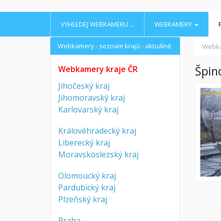
VYHLEDEJ WEBKAMERU ...
WEBKAMERY
Webkamery - seznam krajů - aktuálně
Webk
Špin
Webkamery kraje ČR
Jihočeský kraj
Jihomoravský kraj
Karlovarský kraj
Královéhradecký kraj
Liberecký kraj
Moravskoslezský kraj
Olomoucký kraj
Pardubický kraj
Plzeňský kraj
Praha