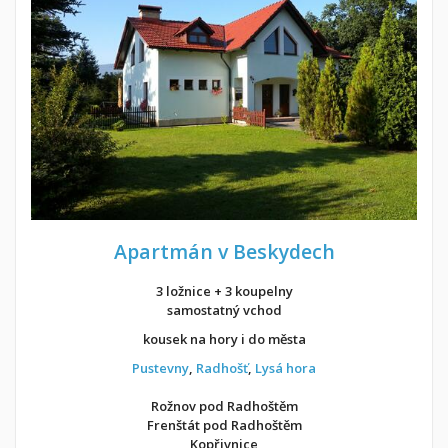
Apartmán v Beskydech
3 ložnice + 3 koupelny
samostatný vchod
kousek na hory i do města
Pustevny
,
Radhošť
,
Lysá hora
Rožnov pod Radhoštěm
Frenštát pod Radhoštěm
Kopřivnice