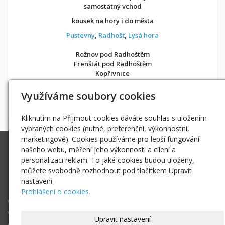
samostatný vchod
kousek na hory i do města
Pustevny
,
Radhošť
,
Lysá hora
Rožnov pod Radhoštěm
Frenštát pod Radhoštěm
Kopřivnice
v soukromí jako doma
Využíváme soubory cookies
Možnost objednání ubytování také přes
Airbnb
nebo
Booking
Kliknutím na Přijmout cookies dáváte souhlas s uložením
vybraných cookies (nutné, preferenční, výkonnostní,
marketingové). Cookies používáme pro lepší fungování
Ing. Radek Hoďák
našeho webu, měření jeho výkonnosti a cílení a
Tichá 502, 742 74 Tichá
personalizaci reklam. To jaké cookies budou uloženy,
IČ: 18979661
můžete svobodně rozhodnout pod tlačítkem Upravit
nastavení.
radek@hodak.cz
Prohlášení o cookies.
Webové kamery
Vložte webkameru
Upravit nastavení