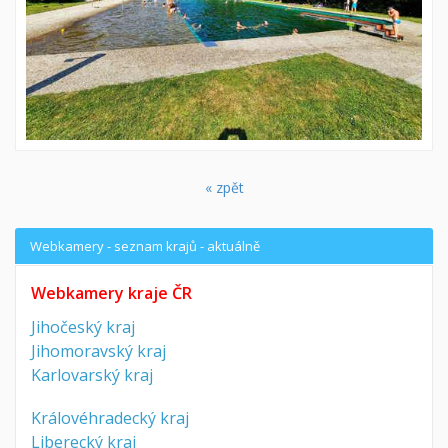
« zpět
Webkamery - seznam krajů - aktuálně
Webkamery kraje ČR
Jihočeský kraj
Jihomoravský kraj
Karlovarský kraj
Královéhradecký kraj
Liberecký kraj