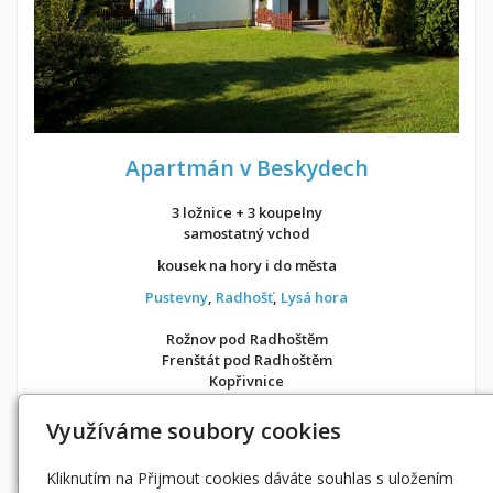
Apartmán v Beskydech
3 ložnice + 3 koupelny
samostatný vchod
kousek na hory i do města
Pustevny
,
Radhošť
,
Lysá hora
Rožnov pod Radhoštěm
Frenštát pod Radhoštěm
Kopřivnice
v soukromí jako doma
Využíváme soubory cookies
Možnost objednání ubytování také přes
Airbnb
nebo
Booking
Kliknutím na Přijmout cookies dáváte souhlas s uložením