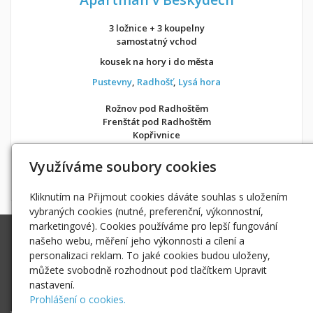
3 ložnice + 3 koupelny
samostatný vchod
kousek na hory i do města
Pustevny
,
Radhošť
,
Lysá hora
Rožnov pod Radhoštěm
Frenštát pod Radhoštěm
Kopřivnice
v soukromí jako doma
Využíváme soubory cookies
Možnost objednání ubytování také přes
Airbnb
nebo
Booking
Kliknutím na Přijmout cookies dáváte souhlas s uložením
vybraných cookies (nutné, preferenční, výkonnostní,
marketingové). Cookies používáme pro lepší fungování
Ing. Radek Hoďák
našeho webu, měření jeho výkonnosti a cílení a
Tichá 502, 742 74 Tichá
personalizaci reklam. To jaké cookies budou uloženy,
IČ: 18979661
můžete svobodně rozhodnout pod tlačítkem Upravit
nastavení.
radek@hodak.cz
Prohlášení o cookies.