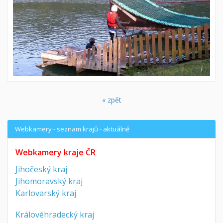
« zpět
Webkamery - seznam krajů - aktuálně
Webkamery kraje ČR
Jihočeský kraj
Jihomoravský kraj
Karlovarský kraj
Královéhradecký kraj