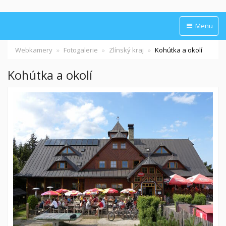
Menu
Webkamery
Fotogalerie
Zlínský kraj
Kohútka a okolí
Kohútka a okolí