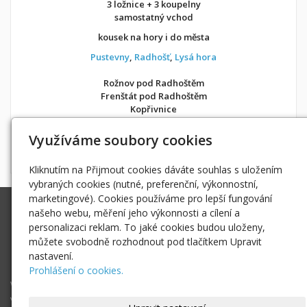
3 ložnice + 3 koupelny
samostatný vchod
kousek na hory i do města
Pustevny
,
Radhošť
,
Lysá hora
Rožnov pod Radhoštěm
Frenštát pod Radhoštěm
Kopřivnice
v soukromí jako doma
Využíváme soubory cookies
Možnost objednání ubytování také přes
Airbnb
nebo
Booking
Kliknutím na Přijmout cookies dáváte souhlas s uložením
vybraných cookies (nutné, preferenční, výkonnostní,
marketingové). Cookies používáme pro lepší fungování
Ing. Radek Hoďák
našeho webu, měření jeho výkonnosti a cílení a
Tichá 502, 742 74 Tichá
personalizaci reklam. To jaké cookies budou uloženy,
IČ: 18979661
můžete svobodně rozhodnout pod tlačítkem Upravit
nastavení.
radek@hodak.cz
Prohlášení o cookies.
Webové kamery
Vložte webkameru