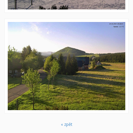
« zpět