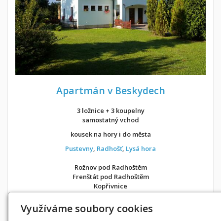
Apartmán v Beskydech
3 ložnice + 3 koupelny
samostatný vchod
kousek na hory i do města
Pustevny
,
Radhošť
,
Lysá hora
Rožnov pod Radhoštěm
Frenštát pod Radhoštěm
Kopřivnice
v soukromí jako doma
Využíváme soubory cookies
Možnost objednání ubytování také přes
Airbnb
nebo
Booking