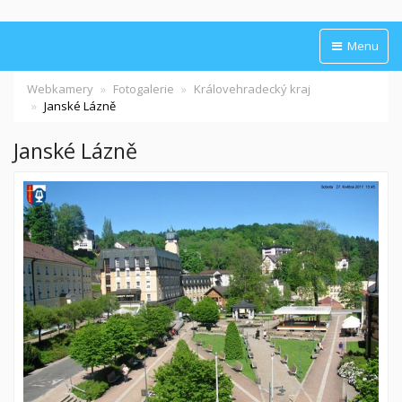
Menu
Webkamery
Fotogalerie
Královehradecký kraj
Janské Lázně
Janské Lázně