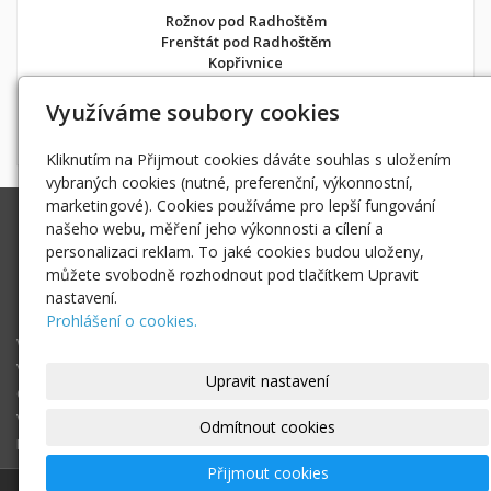
Rožnov pod Radhoštěm
Frenštát pod Radhoštěm
Kopřivnice
v soukromí jako doma
Využíváme soubory cookies
Možnost objednání ubytování také přes
Airbnb
nebo
Booking
Kliknutím na Přijmout cookies dáváte souhlas s uložením
vybraných cookies (nutné, preferenční, výkonnostní,
marketingové). Cookies používáme pro lepší fungování
Ing. Radek Hoďák
našeho webu, měření jeho výkonnosti a cílení a
Tichá 502, 742 74 Tichá
personalizaci reklam. To jaké cookies budou uloženy,
IČ: 18979661
můžete svobodně rozhodnout pod tlačítkem Upravit
nastavení.
radek@hodak.cz
Prohlášení o cookies.
Webové kamery
Vložte webkameru
Upravit nastavení
O projektu webkamery online
Vyhledej webkameru ...
Odmítnout cookies
Fotogalerie
Přijmout cookies