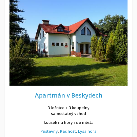
Apartmán v Beskydech
3 ložnice + 3 koupelny
samostatný vchod
kousek na hory i do města
Pustevny
,
Radhošť
,
Lysá hora