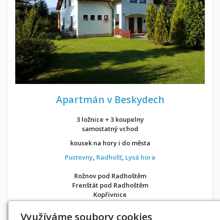
Apartmán v Beskydech
3 ložnice + 3 koupelny
samostatný vchod
kousek na hory i do města
Pustevny
,
Radhošť
,
Lysá hora
Rožnov pod Radhoštěm
Frenštát pod Radhoštěm
Kopřivnice
v soukromí jako doma
Využíváme soubory cookies