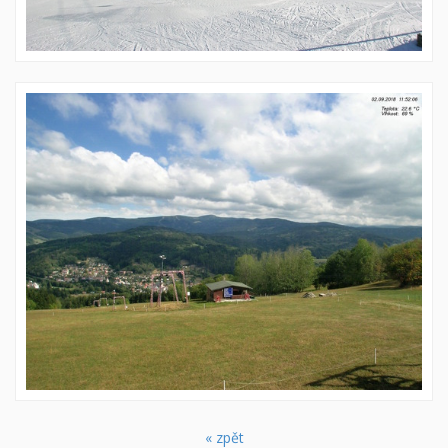
« zpět