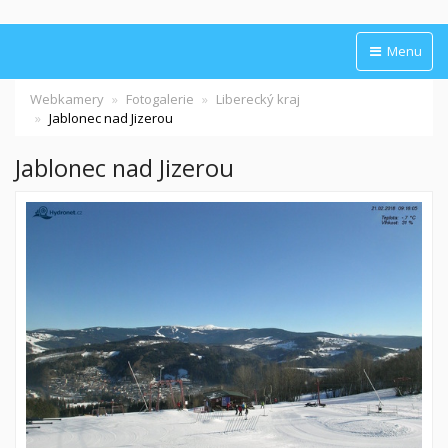
Menu
Webkamery
Fotogalerie
Liberecký kraj
Jablonec nad Jizerou
Jablonec nad Jizerou