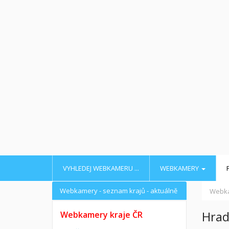
VYHLEDEJ WEBKAMERU ...
WEBKAMERY
Webkamery - seznam krajů - aktuálně
Webk
Hrad
Webkamery kraje ČR