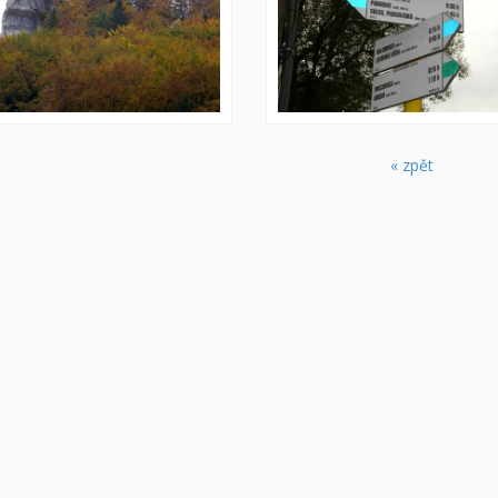
« zpět