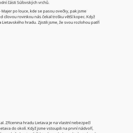
odní části Súľovských vrchů.
 - Majer po louce, kde se pasou ovečky, pak jsme
d cílovou rovinkou nás čekal trošku větší kopec. Když
ietavského hradu. Zjistili jsme, že svou rozlohou patří
al. Zřícenina hradu Lietava je na vlastní nebezpečí
tava do okolí. Když jsme vstoupili na první nádvoří,