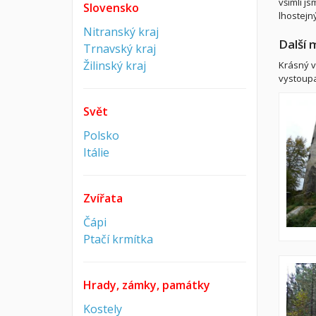
všimli j
Slovensko
lhostejný
Nitranský kraj
Další 
Trnavský kraj
Žilinský kraj
Krásný v
vystoupa
Svět
Polsko
Itálie
Zvířata
Čápi
Ptačí krmítka
Hrady, zámky, památky
Kostely