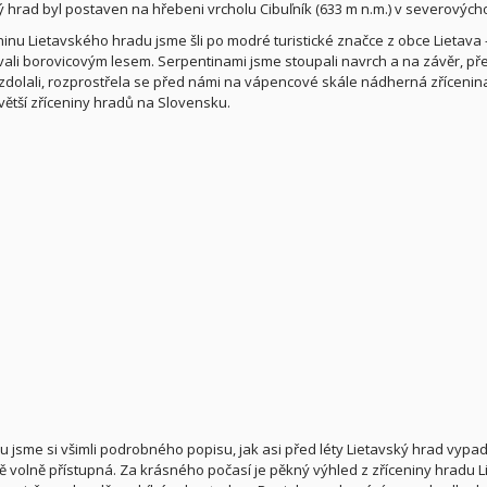
ý hrad byl postaven na hřebeni vrcholu Cibuľník (633 m n.m.) v severových
ninu Lietavského hradu jsme šli po modré turistické značce z obce Lietava
ali borovicovým lesem.
Serpentinami jsme stoupali navrch a na závěr, pře
zdolali, rozprostřela se před námi na vápencové skále nádherná zřícenina L
větší zříceniny hradů na Slovensku.
pu jsme si všimli podrobného popisu, jak asi před léty Lietavský hrad vypad
ě volně přístupná. Za krásného počasí je pěkný výhled z zříceniny hradu Lie