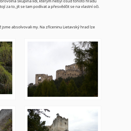
obrovolná skupina lidí, kterým nebyl osud tohoto hradu
í za to, jít se tam podívat a přesvědčit se na vlastní oči.
ž jsme absolvovali my. Na zříceninu Lietavský hrad lze