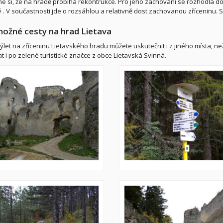
sme si, že na hradě probíhá rekontrukce. Pro jeho zachování se rozhodla d
 . V součastnosti jde o rozsáhlou a relativně dost zachovanou zříceninu. Stoj
možné cesty na hrad Lietava
ýlet na zříceninu Lietavského hradu můžete uskutečnit i z jiného místa, ne
t i po zelené turistické značce z obce Lietavská Svinná.