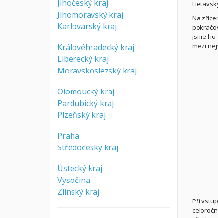
Jihočeský kraj
Lietavsk
Jihomoravský kraj
Na zříce
Karlovarský kraj
pokračov
jsme ho 
mezi nej
Královéhradecký kraj
Liberecký kraj
Moravskoslezský kraj
Olomoucký kraj
Pardubický kraj
Plzeňský kraj
Praha
Středočeský kraj
Ústecký kraj
Vysočina
Zlínský kraj
Při vstu
celoročn