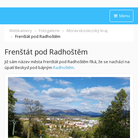
Menu
Webkamery
Fotogalerie
Moravskoslezský kraj
Frenštát pod Radhoštěm
Frenštát pod Radhoštěm
Již sám název města Frenštát pod Radhoštěm říká, že se nachází na
úpatí Beskyd pod bájným
Radhoštěm
.