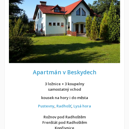
Apartmán v Beskydech
3 ložnice + 3 koupelny
samostatný vchod
kousek na hory i do města
Pustevny
,
Radhošť
,
Lysá hora
Rožnov pod Radhoštěm
Frenštát pod Radhoštěm
Kopřivnice