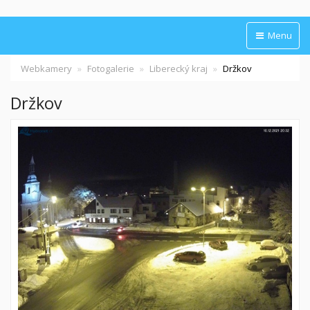
Menu
Webkamery
Fotogalerie
Liberecký kraj
Držkov
Držkov