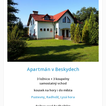
Apartmán v Beskydech
3 ložnice + 3 koupelny
samostatný vchod
kousek na hory i do města
Pustevny
,
Radhošť
,
Lysá hora
Rožnov pod Radhoštěm