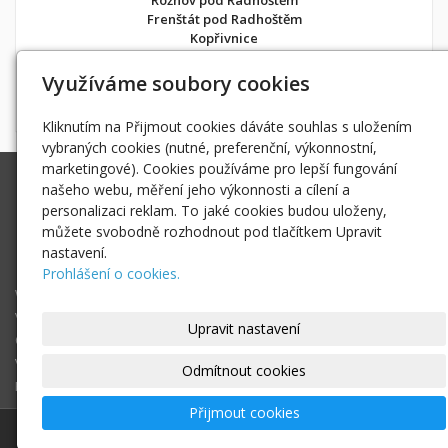
Frenštát pod Radhoštěm
Kopřivnice
v soukromí jako doma
Využíváme soubory cookies
Možnost objednání ubytování také přes
Airbnb
nebo
Booking
Kliknutím na Přijmout cookies dáváte souhlas s uložením
vybraných cookies (nutné, preferenční, výkonnostní,
marketingové). Cookies používáme pro lepší fungování
Ing. Radek Hoďák
našeho webu, měření jeho výkonnosti a cílení a
Tichá 502, 742 74 Tichá
personalizaci reklam. To jaké cookies budou uloženy,
IČ: 18979661
můžete svobodně rozhodnout pod tlačítkem Upravit
nastavení.
radek@hodak.cz
Prohlášení o cookies.
Webové kamery
Vložte webkameru
Upravit nastavení
O projektu webkamery online
Vyhledej webkameru ...
Odmítnout cookies
Fotogalerie
Přijmout cookies
© 2017 - 2026
Ing. Radek Hoďák
|
Mapa webu