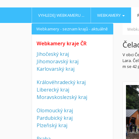
VYHLEDEJ WEBKAMERU ...
WEBKAMERY
Webkamery - seznam krajů - aktuálně
Webk
Čela
Webkamery kraje ČR
Jihočeský kraj
V obci Č
Lara. Če
Jihomoravský kraj
m se 42 
Karlovarský kraj
Královéhradecký kraj
Liberecký kraj
Moravskoslezský kraj
Olomoucký kraj
Pardubický kraj
Plzeňský kraj
Praha