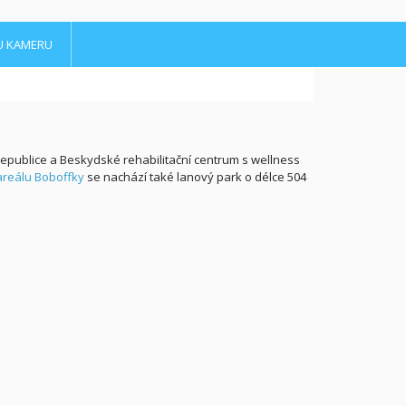
U KAMERU
 republice a Beskydské rehabilitační centrum s wellness
areálu Boboffky
se nachází také lanový park o délce 504