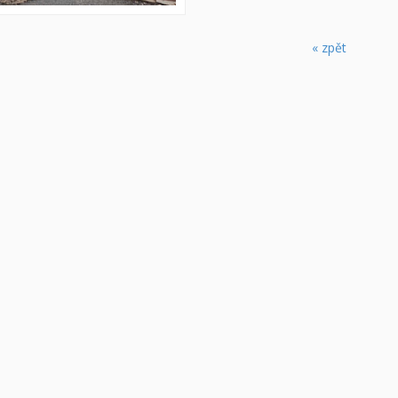
« zpět