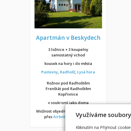
Apartmán v Beskydech
3 ložnice + 3 koupelny
samostatný vchod
kousek na hory i do města
Pustevny
,
Radhošť
,
Lysá hora
Rožnov pod Radhoštěm
Frenštát pod Radhoštěm
Kopřivnice
v soukromí jako doma
Možnost objednání ubytování také
Využíváme soubory
přes
Airbnb
nebo
Booking
Kliknutím na Přijmout cookie