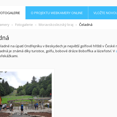
FOTOGALERIE
O PROJEKTU WEBKAMERY ONLINE
VLOŽTE NOVO
amery
Fotogalerie
Moravskoslezský kraj
Čeladná
dná
eladné na úpatí Ondřejníku v Beskydech je největší golfové hřiště v České
ladná je známá díky turistice, golfu, bobové dráze Boboffka a lázeňství. V
překážkami.