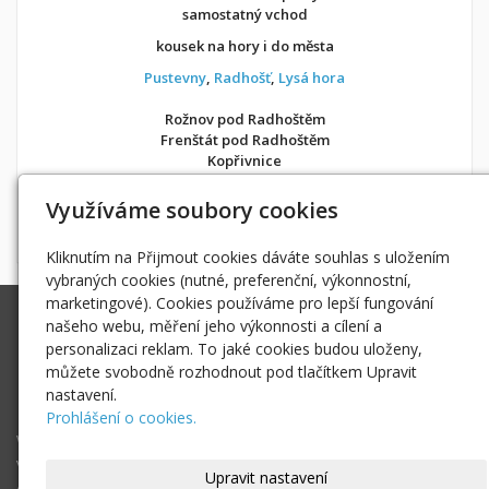
samostatný vchod
kousek na hory i do města
Pustevny
,
Radhošť
,
Lysá hora
Rožnov pod Radhoštěm
Frenštát pod Radhoštěm
Kopřivnice
v soukromí jako doma
Využíváme soubory cookies
Možnost objednání ubytování také přes
Airbnb
nebo
Booking
Kliknutím na Přijmout cookies dáváte souhlas s uložením
vybraných cookies (nutné, preferenční, výkonnostní,
marketingové). Cookies používáme pro lepší fungování
Ing. Radek Hoďák
našeho webu, měření jeho výkonnosti a cílení a
Tichá 502, 742 74 Tichá
personalizaci reklam. To jaké cookies budou uloženy,
IČ: 18979661
můžete svobodně rozhodnout pod tlačítkem Upravit
nastavení.
radek@hodak.cz
Prohlášení o cookies.
Webové kamery
Vložte webkameru
Upravit nastavení